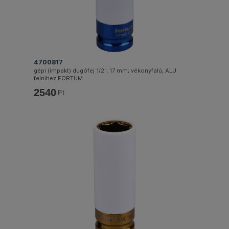
4700817
gépi (impakt) dugófej 1/2", 17 mm; vékonyfalú, ALU
felnihez FORTUM
2540
Ft