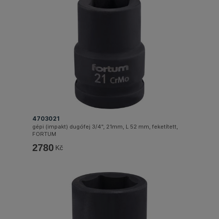
4703021
gépi (impakt) dugófej 3/4", 21mm, L 52 mm, feketített,
FORTUM
2780
Kč