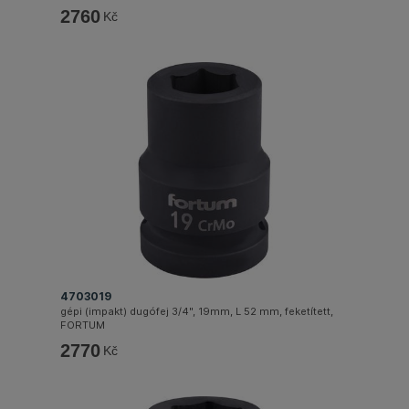
2760
Kč
4703019
gépi (impakt) dugófej 3/4", 19mm, L 52 mm, feketített,
FORTUM
2770
Kč