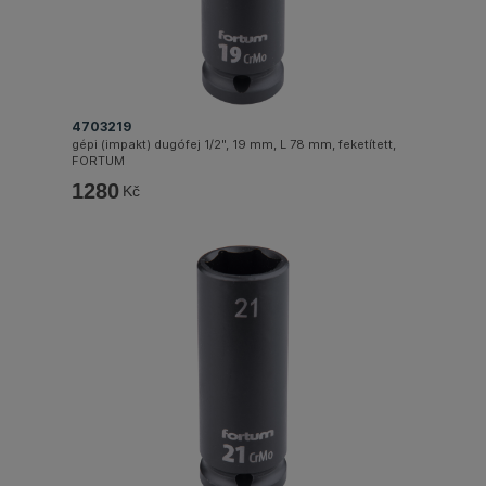
4703219
gépi (impakt) dugófej 1/2", 19 mm, L 78 mm, feketített,
FORTUM
1280
Kč