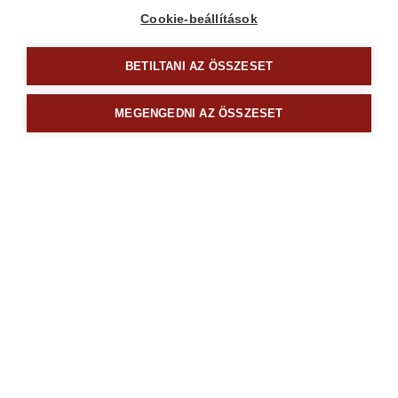
Cookie-beállítások
BETILTANI AZ ÖSSZESET
MEGENGEDNI AZ ÖSSZESET
4703227
gépi (impakt) dugófej 1/2", 27 mm, L 78 mm, feketített,
FORTUM
1890
Kč