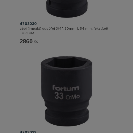
4703030
gépi (impakt) dugófej 3/4", 30mm, L 54 mm, feketített,
FORTUM
2860
Kč
4703033