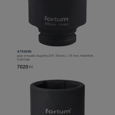
4703055
gépi (impakt) dugófej 3/4", 55mm, L 70 mm, feketített,
FORTUM
7020
Kč