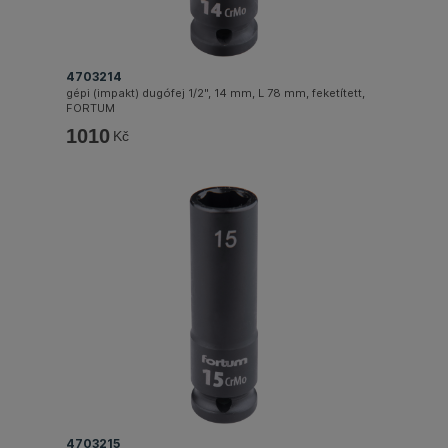
4703214
gépi (impakt) dugófej 1/2", 14 mm, L 78 mm, feketített,
FORTUM
1010
Kč
4703215