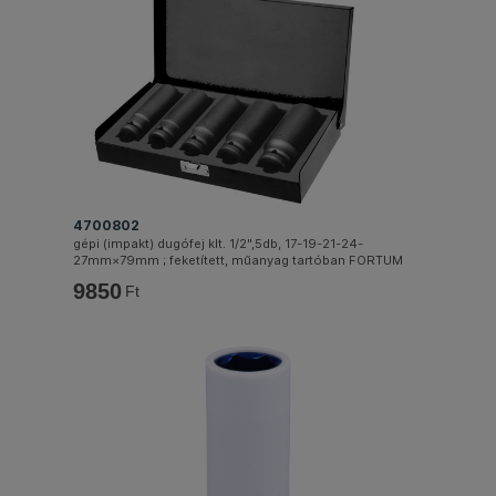
4700802
gépi (impakt) dugófej klt. 1/2",5db, 17-19-21-24-
27mm×79mm ; feketített, műanyag tartóban FORTUM
9850
Ft