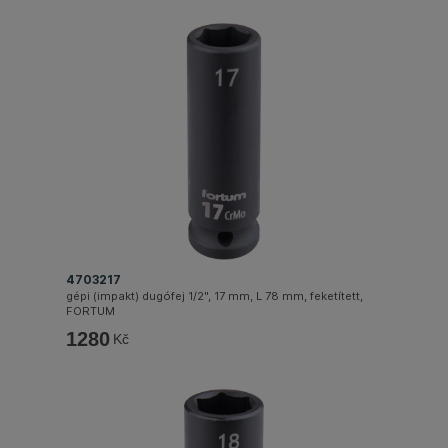
4703217
gépi (impakt) dugófej 1/2", 17 mm, L 78 mm, feketített,
FORTUM
1280
Kč