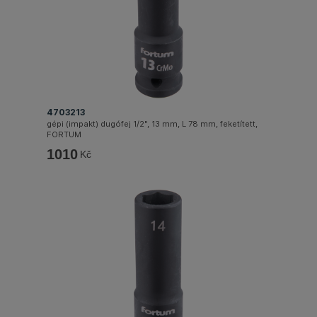
4703213
gépi (impakt) dugófej 1/2", 13 mm, L 78 mm, feketített,
FORTUM
1010
Kč