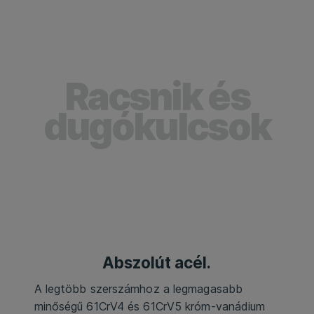
Racsnik és
dugókulcsok
Abszolút acél.
A legtöbb szerszámhoz a legmagasabb
minőségű 61CrV4 és 61CrV5 króm-vanádium