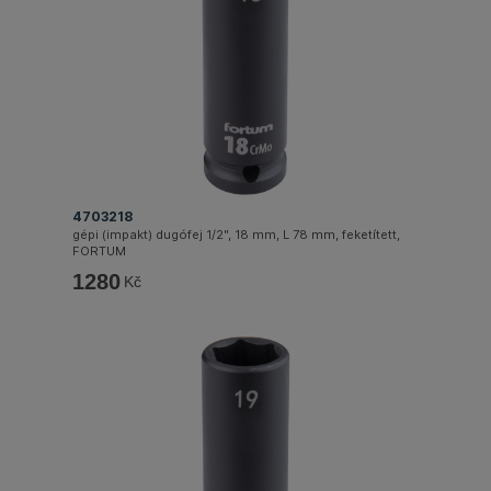
4703218
gépi (impakt) dugófej 1/2", 18 mm, L 78 mm, feketített,
FORTUM
1280
Kč