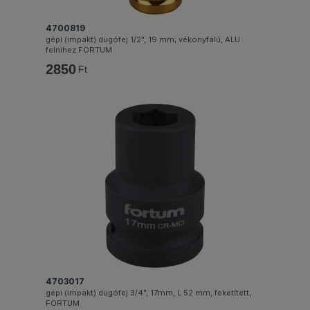
4700819
gépi (impakt) dugófej 1/2", 19 mm; vékonyfalú, ALU
felnihez FORTUM
2850
Ft
4703017
gépi (impakt) dugófej 3/4", 17mm, L 52 mm, feketített,
FORTUM