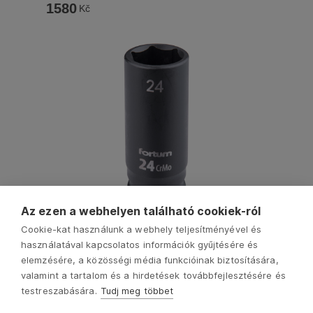
1580
Kč
Az ezen a webhelyen található cookiek-ról
4703224
Cookie-kat használunk a webhely teljesítményével és
gépi (impakt) dugófej 1/2", 24 mm, L 78 mm, feketített,
használatával kapcsolatos információk gyűjtésére és
FORTUM
elemzésére, a közösségi média funkcióinak biztosítására,
1680
Kč
valamint a tartalom és a hirdetések továbbfejlesztésére és
testreszabására.
Tudj meg többet