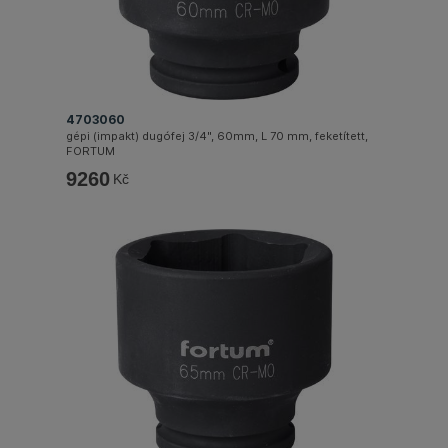
4703060
gépi (impakt) dugófej 3/4", 60mm, L 70 mm, feketített,
FORTUM
9260
Kč