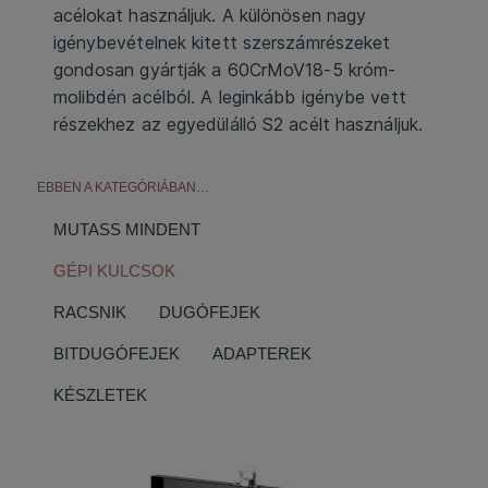
acélokat használjuk. A különösen nagy
igénybevételnek kitett szerszámrészeket
gondosan gyártják a 60CrMoV18-5 króm-
molibdén acélból. A leginkább igénybe vett
részekhez az egyedülálló S2 acélt használjuk.
EBBEN A KATEGÓRIÁBAN…
MUTASS MINDENT
GÉPI KULCSOK
RACSNIK
DUGÓFEJEK
BITDUGÓFEJEK
ADAPTEREK
KÉSZLETEK