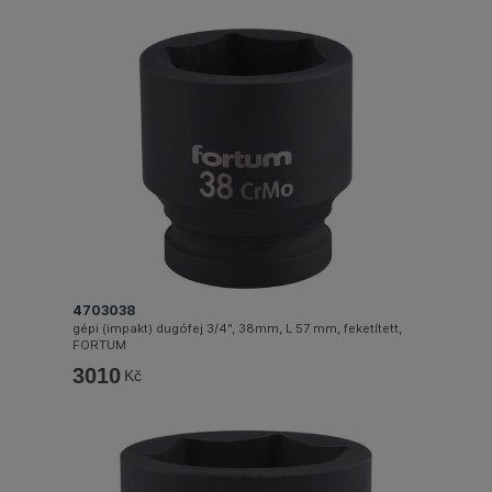
4703038
gépi (impakt) dugófej 3/4", 38mm, L 57 mm, feketített,
FORTUM
3010
Kč