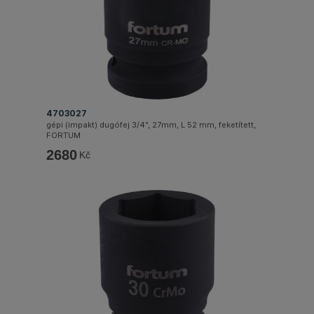
4703027
gépi (impakt) dugófej 3/4", 27mm, L 52 mm, feketített,
FORTUM
2680
Kč