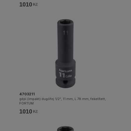
1010
Kč
4703211
gépi (impakt) dugófej 1/2", 11 mm, L 78 mm, feketített,
FORTUM
1010
Kč