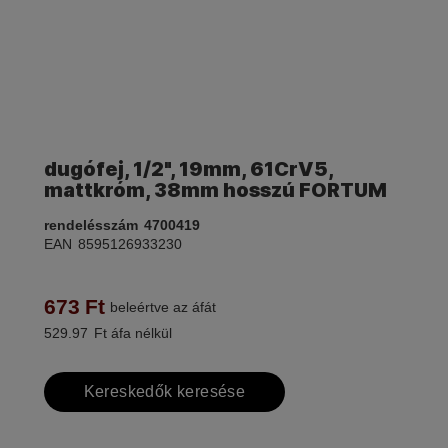
dugófej, 1/2", 19mm, 61CrV5,
mattkróm, 38mm hosszú FORTUM
rendelésszám
4700419
EAN
8595126933230
673
Ft
beleértve az áfát
529.97
Ft áfa nélkül
Kereskedők keresése