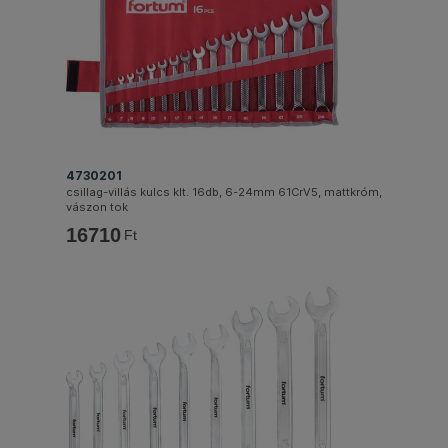
4730201
csillag-villás kulcs klt. 16db, 6-24mm 61CrV5, mattkróm,
vászon tok
16710
Ft