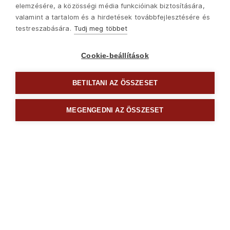
elemzésére, a közösségi média funkcióinak biztosítására,
valamint a tartalom és a hirdetések továbbfejlesztésére és
testreszabására.
Tudj meg többet
Cookie-beállítások
BETILTANI AZ ÖSSZESET
4730232
csillag-villás kulcs, 61CrV5 mattkróm; 32mm FORTUM
MEGENGEDNI AZ ÖSSZESET
4610
Ft