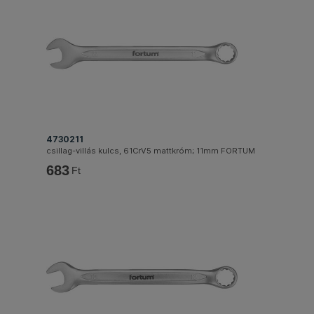
4730211
csillag-villás kulcs, 61CrV5 mattkróm; 11mm FORTUM
683
Ft