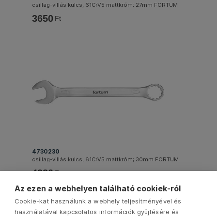
csillag-villás kulcs, 61CrV5 mattkróm; 27mm FORTUM
3650
Ft
4730230
csillag-villás kulcs, 61CrV5 mattkróm; 30mm FORTUM
4220
Ft
Az ezen a webhelyen található cookiek-ról
Cookie-kat használunk a webhely teljesítményével és
használatával kapcsolatos információk gyűjtésére és