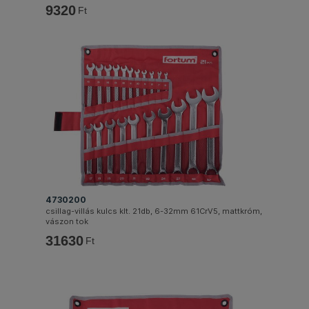
9320
Ft
4730200
csillag-villás kulcs klt. 21db, 6-32mm 61CrV5, mattkróm,
vászon tok
31630
Ft