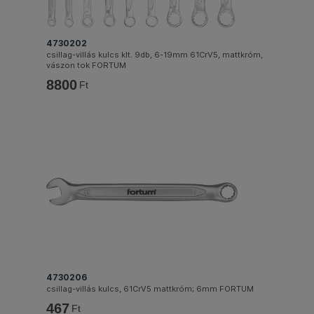
4730202
csillag-villás kulcs klt. 9db, 6-19mm 61CrV5, mattkróm,
vászon tok FORTUM
8800
Ft
4730206
csillag-villás kulcs, 61CrV5 mattkróm; 6mm FORTUM
467
Ft