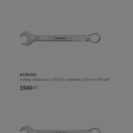
4730222
csillag-villás kulcs, 61CrV5 mattkróm; 22mm FORTUM
1940
Ft