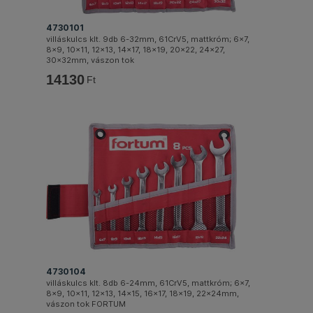
4730101
villáskulcs klt. 9db 6-32mm, 61CrV5, mattkróm; 6×7,
8×9, 10×11, 12×13, 14×17, 18×19, 20×22, 24×27,
30×32mm, vászon tok
14130
Ft
4730104
villáskulcs klt. 8db 6-24mm, 61CrV5, mattkróm; 6×7,
8×9, 10×11, 12×13, 14×15, 16×17, 18×19, 22×24mm,
vászon tok FORTUM