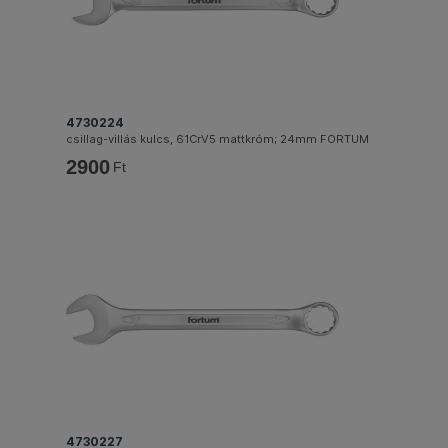
4730224
csillag-villás kulcs, 61CrV5 mattkróm; 24mm FORTUM
2900
Ft
4730227