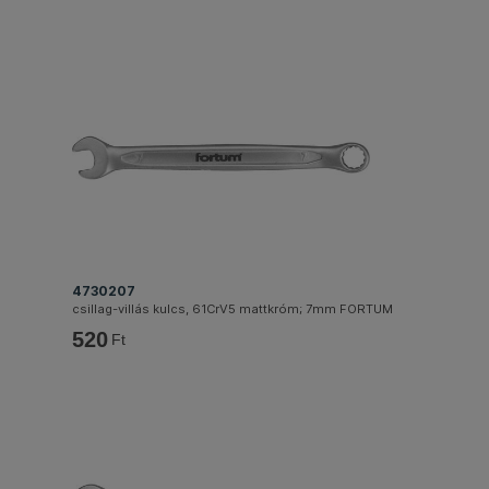
4730207
csillag-villás kulcs, 61CrV5 mattkróm; 7mm FORTUM
520
Ft