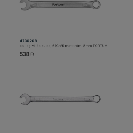
4730208
csillag-villás kulcs, 61CrV5 mattkróm; 8mm FORTUM
538
Ft