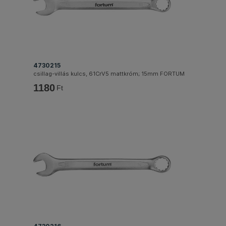
4730215
csillag-villás kulcs, 61CrV5 mattkróm; 15mm FORTUM
1180
Ft