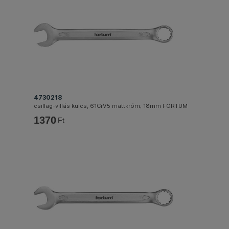
4730218
csillag-villás kulcs, 61CrV5 mattkróm; 18mm FORTUM
1370
Ft