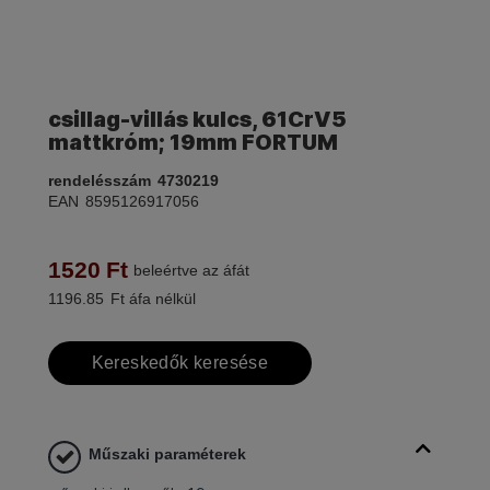
csillag-villás kulcs, 61CrV5
mattkróm; 19mm FORTUM
rendelésszám
4730219
EAN
8595126917056
1520
Ft
beleértve az áfát
1196.85
Ft áfa nélkül
Kereskedők keresése
Műszaki paraméterek