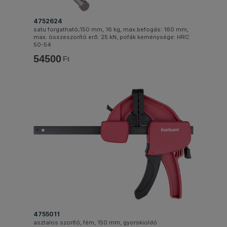
4752624
satu forgatható;150 mm, 16 kg, max.befogás: 160 mm,
max. összeszorító erő: 25 kN, pofák keménysége: HRC
50-54
54500
Ft
4755011
asztalos szorító, fém, 150 mm, gyorskioldó