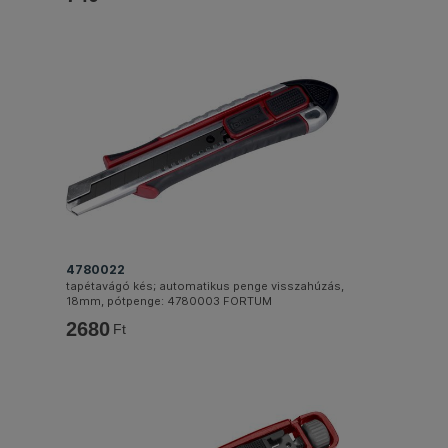
4780022
tapétavágó kés; automatikus penge visszahúzás,
18mm, pótpenge: 4780003 FORTUM
2680
Ft