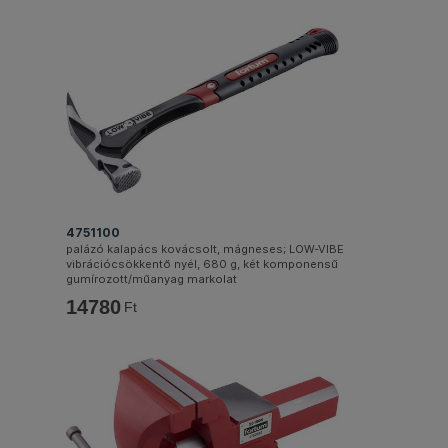
4751100
palázó kalapács kovácsolt, mágneses; LOW-VIBE
vibrációcsökkentő nyél, 680 g, két komponensű
gumírozott/műanyag markolat
14780
Ft