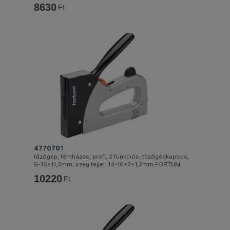
8630
Ft
4770701
tűzőgép, fémházas, profi, 2 funkciós, tűzőgépkapocs,
6-16×11,3mm, szeg fejjel: 14-16×2×1,2mm FORTUM
10220
Ft