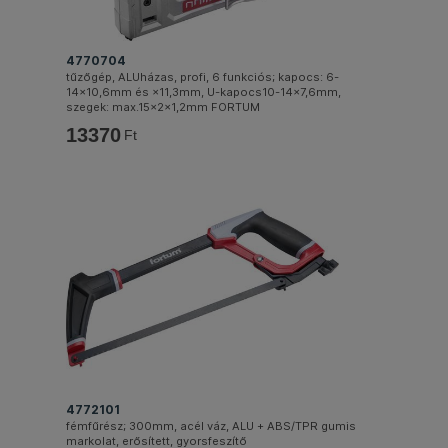
4770704
tűzőgép, ALUházas, profi, 6 funkciós; kapocs: 6-
14×10,6mm és ×11,3mm, U-kapocs10-14×7,6mm,
szegek: max.15×2×1,2mm FORTUM
13370
Ft
4772101
fémfűrész; 300mm, acél váz, ALU + ABS/TPR gumis
markolat, erősített, gyorsfeszítő