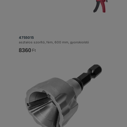
4755015
asztalos szorító, fém, 600 mm, gyorskioldó
8360
Ft