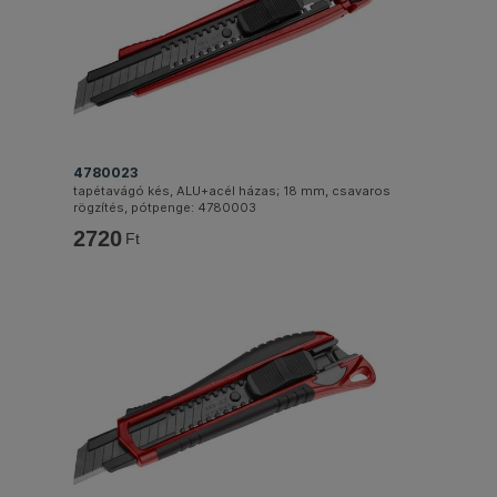
4780023
tapétavágó kés, ALU+acél házas; 18 mm, csavaros
rögzítés, pótpenge: 4780003
2720
Ft