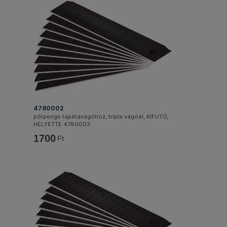
4780002
pótpenge tapétavágóhoz, tripla vágóél, KIFUTÓ,
HELYETTE 4780003
1700
Ft