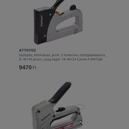
4770702
tűzőgép, fémházas, profi, 2 funkciós, tűzőgépkapocs,
6-16×10,6mm, szeg fejjel: 14-16×2×1,2mm FORTUM
9470
Ft