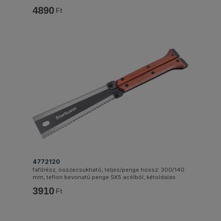
4890
Ft
4772120
fafűrész, összecsukható, teljes/penge hossz: 300/140
mm, teflon bevonatú penge SK5 acélból, kétoldalas
3910
Ft