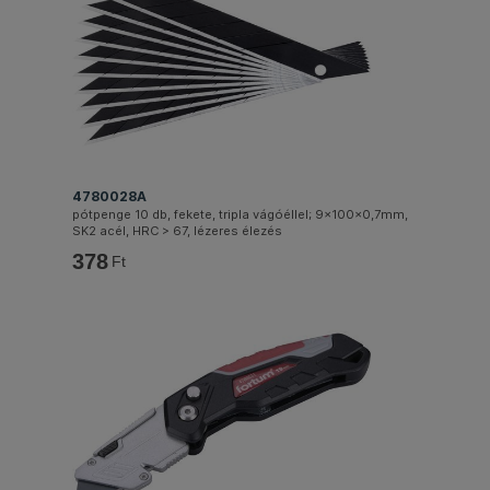
4780028A
pótpenge 10 db, fekete, tripla vágóéllel; 9×100×0,7mm,
SK2 acél, HRC > 67, lézeres élezés
378
Ft