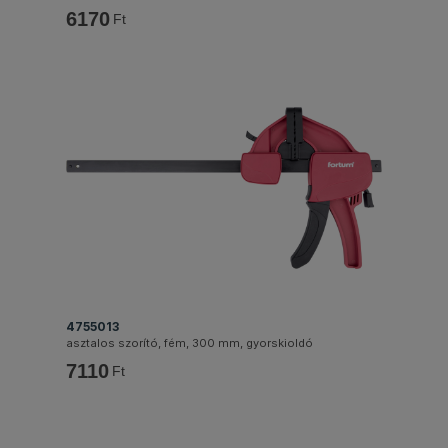
6170
Ft
4755013
asztalos szorító, fém, 300 mm, gyorskioldó
7110
Ft