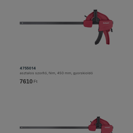
4755014
asztalos szorító, fém, 450 mm, gyorskioldó
7610
Ft