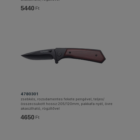
5440
Ft
4780301
zsebkés, rozsdamentes fekete pengével, teljes/
összecsukott hossz:205/120mm, pakkafa nyél, övre
akasztható, rögzítővel
4650
Ft