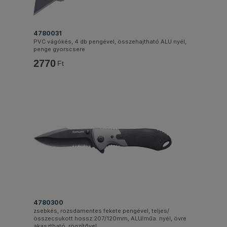
4780031
PVC vágókés, 4 db pengével, összehajtható ALU nyél,
penge gyorscsere
2770
Ft
4780300
zsebkés, rozsdamentes fekete pengével, teljes/
összecsukott hossz:207/120mm, ALU/műa. nyél, övre
akasztható, rögzítővel