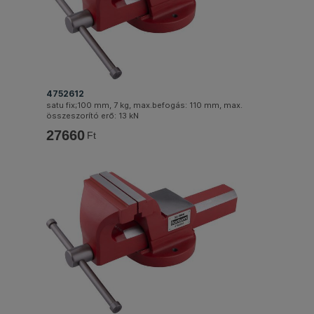
4752612
satu fix;100 mm, 7 kg, max.befogás: 110 mm, max.
összeszorító erő: 13 kN
27660
Ft