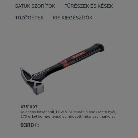
SATUK SZORÍTOK
FŰRÉSZEK ÉS KÉSEK
TÜZŐGÉPEK
KIS KIEGÉSZÍTŐK
4751007
kalapács kovácsolt, LOW-VIBE vibráció csökkentő nyél,
870 g, két komponensű gumírozott/műanyag markolat
9380
Ft