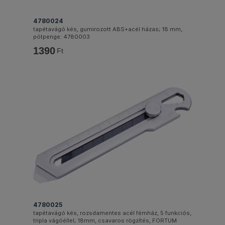
4780024
tapétavágó kés, gumirozott ABS+acél házas; 18 mm,
pótpenge: 4780003
1390
Ft
4780025
tapétavágó kés, rozsdamentes acél fémház, 5 funkciós,
tripla vágóéllel; 18mm, csavaros rögzítés, FORTUM