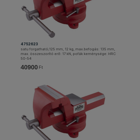
4752623
satu forgatható;125 mm, 12 kg, max.befogás: 135 mm,
max. összeszorító erő: 17 kN, pofák keménysége: HRC
50-54
40900
Ft