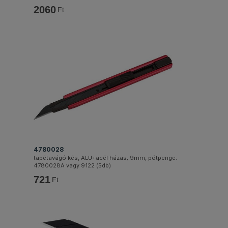
2060
Ft
4780028
tapétavágó kés, ALU+acél házas; 9mm, pótpenge:
4780028A vagy 9122 (5db)
721
Ft