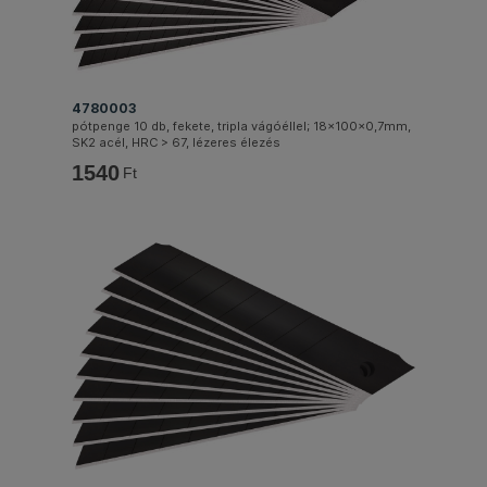
4780003
pótpenge 10 db, fekete, tripla vágóéllel; 18×100×0,7mm,
SK2 acél, HRC > 67, lézeres élezés
1540
Ft