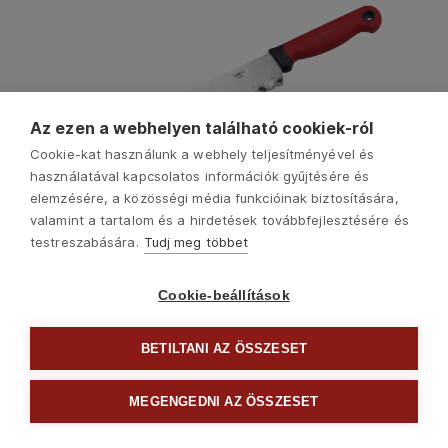
Az ezen a webhelyen található cookiek-ról
Cookie-kat használunk a webhely teljesítményével és
használatával kapcsolatos információk gyűjtésére és
elemzésére, a közösségi média funkcióinak biztosítására,
valamint a tartalom és a hirdetések továbbfejlesztésére és
4780501
testreszabására.
Tudj meg többet
szigetelőanyag (üveggyapot) vágókés, teljes/penge
hossz.:480/340mm, rozsdamentes acél penge,
vastagsága: 1,5mm
Cookie-beállítások
3890
Ft
BETILTANI AZ ÖSSZESET
MEGENGEDNI AZ ÖSSZESET