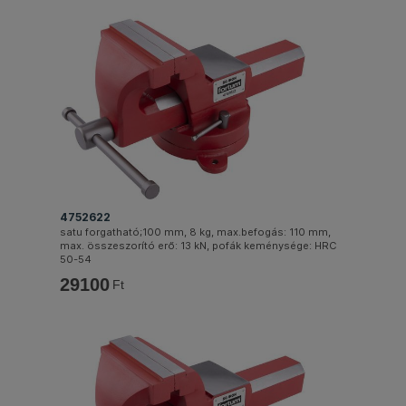
4752622
satu forgatható;100 mm, 8 kg, max.befogás: 110 mm,
max. összeszorító erő: 13 kN, pofák keménysége: HRC
50-54
29100
Ft