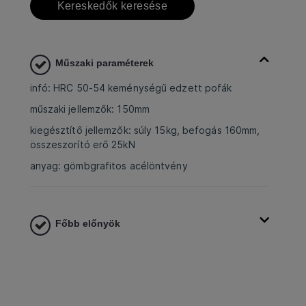
Kereskedők keresése
Műszaki paraméterek
infó: HRC 50-54 keménységű edzett pofák
műszaki jellemzők: 150mm
kiegésztítő jellemzők: súly 15kg, befogás 160mm,
összeszorító erő 25kN
anyag: gömbgrafitos acélöntvény
Főbb előnyök