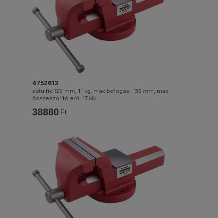
4752613
satu fix;125 mm, 11 kg, max.befogás: 135 mm, max.
összeszorító erő: 17 kN
38880
Ft