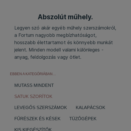
Abszolút műhely.
Legyen szó akár egyéb műhely szerszámokról,
a Fortum nagyobb megbízhatóságot,
hosszabb élettartamot és könnyebb munkát
jelent. Minden modell valami különleges -
anyag, feldolgozás vagy ötlet.
EBBEN A KATEGÓRIÁBAN…
MUTASS MINDENT
SATUK SZORÍTOK
LEVEGŐS SZERSZÁMOK
KALAPÁCSOK
FŰRÉSZEK ÉS KÉSEK
TÜZŐGÉPEK
KIS KIEGÉSZÍTŐK