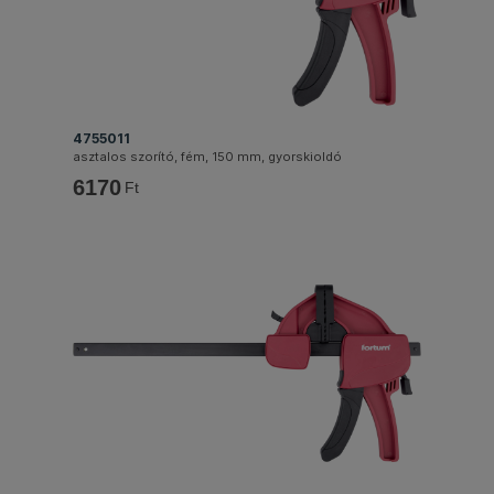
4755011
asztalos szorító, fém, 150 mm, gyorskioldó
6170
Ft