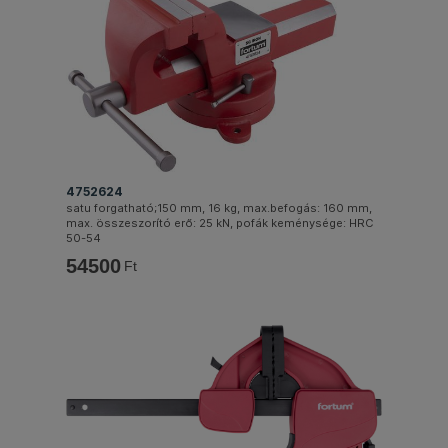
4752624
satu forgatható;150 mm, 16 kg, max.befogás: 160 mm,
max. összeszorító erő: 25 kN, pofák keménysége: HRC
50-54
54500
Ft