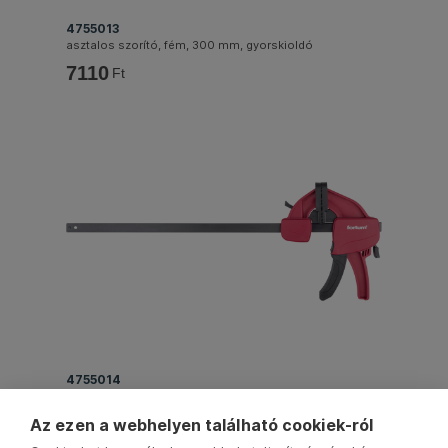
4755013
asztalos szorító, fém, 300 mm, gyorskioldó
7110
Ft
4755014
asztalos szorító, fém, 450 mm, gyorskioldó
7610
Az ezen a webhelyen található cookiek-ról
Ft