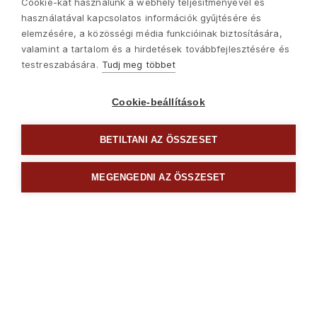
Cookie-kat használunk a webhely teljesítményével és
használatával kapcsolatos információk gyűjtésére és
elemzésére, a közösségi média funkcióinak biztosítására,
valamint a tartalom és a hirdetések továbbfejlesztésére és
testreszabására.
Tudj meg többet
Cookie-beállítások
BETILTANI AZ ÖSSZESET
MEGENGEDNI AZ ÖSSZESET
4755015
asztalos szorító, fém, 600 mm, gyorskioldó
8360
Ft