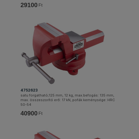
29100
Ft
4752623
satu forgatható;125 mm, 12 kg, max.befogás: 135 mm,
max. összeszorító erő: 17 kN, pofák keménysége: HRC
50-54
40900
Ft