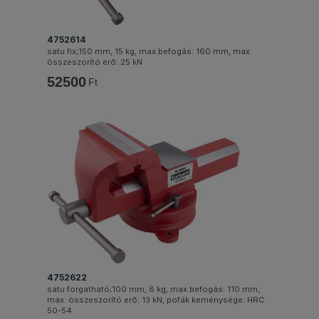
4752614
satu fix;150 mm, 15 kg, max.befogás: 160 mm, max.
összeszorító erő: 25 kN
52500
Ft
4752622
satu forgatható;100 mm, 8 kg, max.befogás: 110 mm,
max. összeszorító erő: 13 kN, pofák keménysége: HRC
50-54