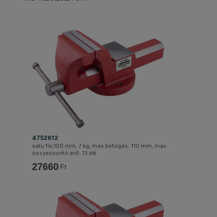
4752612
satu fix;100 mm, 7 kg, max.befogás: 110 mm, max.
összeszorító erő: 13 kN
27660
Ft