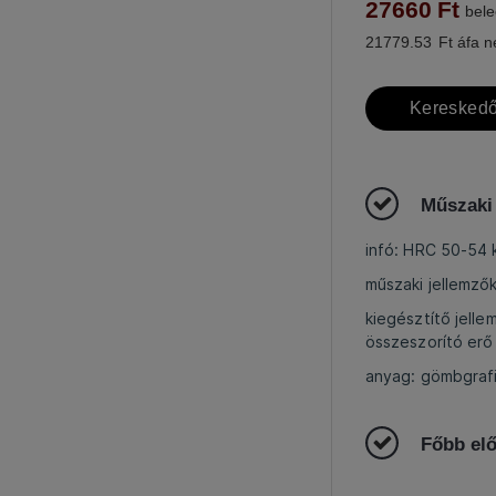
27660
Ft
bele
21779.53
Ft áfa n
Kereskedő
Műszaki
infó: HRC 50-54
műszaki jellemző
kiegésztítő jell
összeszorító erő
anyag: gömbgraf
Főbb el