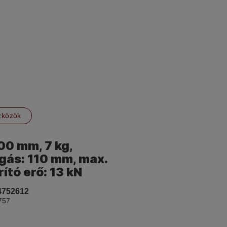
zközök
100 mm, 7 kg,
gás: 110 mm, max.
ító erő: 13 kN
4752612
757