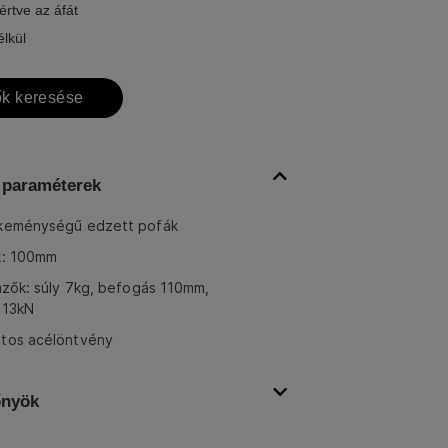
értve az áfát
élkül
k keresése
 paraméterek
 keménységű edzett pofák
k: 100mm
emzők: súly 7kg, befogás 110mm,
 13kN
itos acélöntvény
őnyök