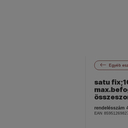

Egyéb es
satu fix;
max.befo
összeszor
rendelésszám
EAN
8595126982