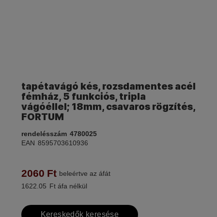
tapétavágó kés, rozsdamentes acél
fémház, 5 funkciós, tripla
vágóéllel; 18mm, csavaros rögzítés,
FORTUM
rendelésszám
4780025
EAN
8595703610936
2060
Ft
beleértve az áfát
1622.05
Ft áfa nélkül
Kereskedők keresése