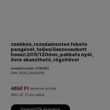
zsebkés, rozsdamentes fekete
pengével, teljes/összecsukott
hossz:205/120mm, pakkafa nyél,
övre akasztható, rögzítővel
rendelésszám
4780301
EAN
8595126983280
4650
Ft
beleértve az áfát
3661.42
Ft áfa nélkül
Kereskedők keresése