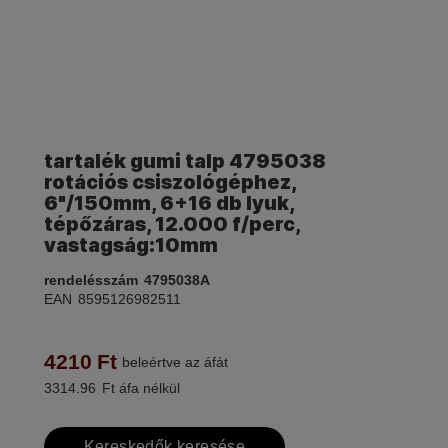
tartalék gumi talp 4795038
rotációs csiszológéphez,
6"/150mm, 6+16 db lyuk,
tépőzáras, 12.000 f/perc,
vastagság:10mm
rendelésszám
4795038A
EAN
8595126982511
4210
Ft
beleértve az áfát
3314.96
Ft áfa nélkül
Kereskedők keresése