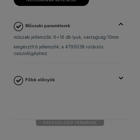
Műszaki paraméterek
műszaki jellemzők: 6+16 db lyuk, vastagság:10mm
kiegésztítő jellemzők: a 4795038 rotációs
csiszológéphez
Főbb előnyök
KAPCSOLÓDÓ TERMÉKEK