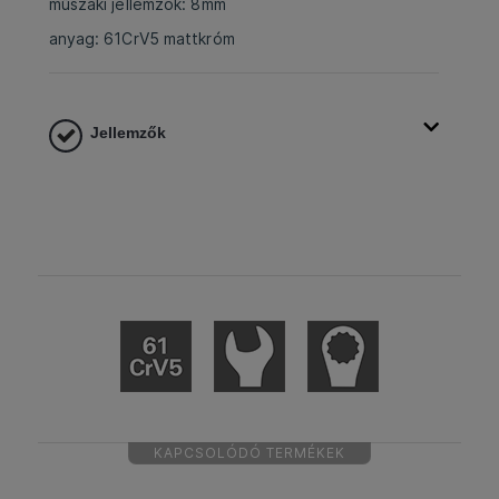
műszaki jellemzők: 8mm
anyag: 61CrV5 mattkróm
Jellemzők
KAPCSOLÓDÓ TERMÉKEK