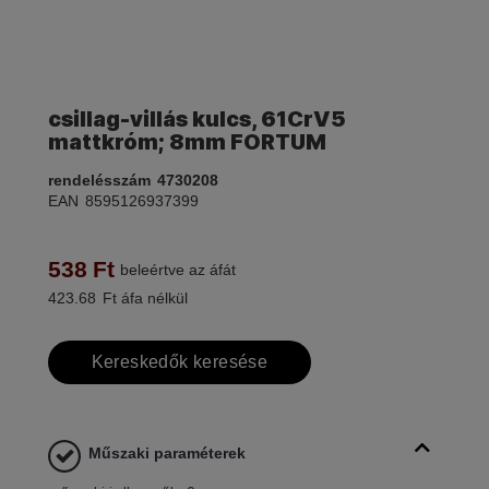
csillag-villás kulcs, 61CrV5
mattkróm; 8mm FORTUM
rendelésszám
4730208
EAN
8595126937399
538
Ft
beleértve az áfát
423.68
Ft áfa nélkül
Kereskedők keresése
Műszaki paraméterek