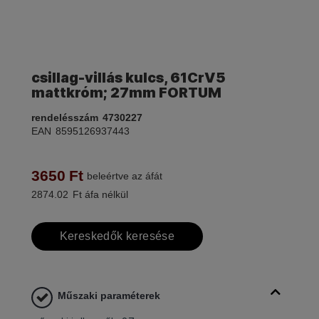
csillag-villás kulcs, 61CrV5
mattkróm; 27mm FORTUM
rendelésszám
4730227
EAN
8595126937443
3650
Ft
beleértve az áfát
2874.02
Ft áfa nélkül
Kereskedők keresése
Műszaki paraméterek