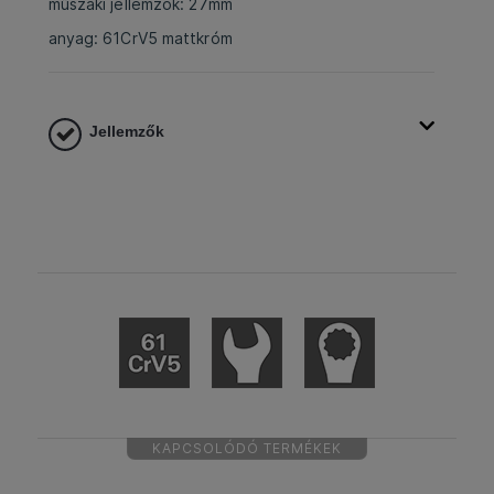
műszaki jellemzők: 27mm
anyag: 61CrV5 mattkróm
Jellemzők
KAPCSOLÓDÓ TERMÉKEK