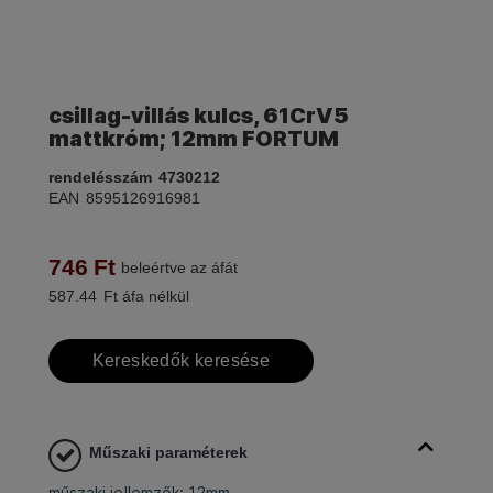
csillag-villás kulcs, 61CrV5
mattkróm; 12mm FORTUM
rendelésszám
4730212
EAN
8595126916981
746
Ft
beleértve az áfát
587.44
Ft áfa nélkül
Kereskedők keresése
Műszaki paraméterek
műszaki jellemzők: 12mm