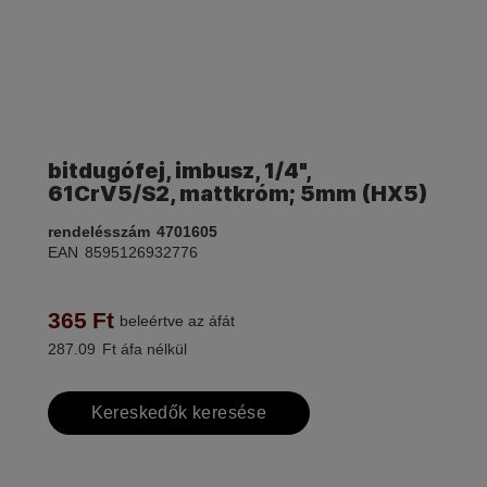
bitdugófej, imbusz, 1/4",
61CrV5/S2, mattkróm; 5mm (HX5)
rendelésszám
4701605
EAN
8595126932776
365
Ft
beleértve az áfát
287.09
Ft áfa nélkül
Kereskedők keresése