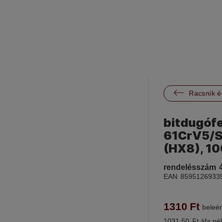

Racsnik é
bitdugófej
61CrV5/S
(HX8), 
rendelésszám
EAN
8595126933
1310
Ft
beleér
1031.50
Ft áfa nél