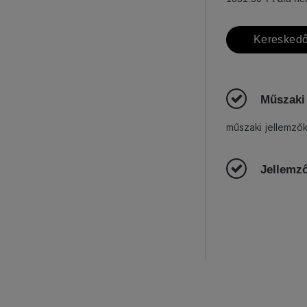
Kereskedő
Műszaki
műszaki jellemző
Jellemz