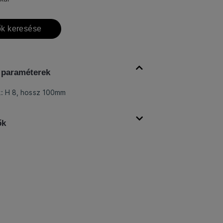
k keresése
 paraméterek
k: H 8, hossz 100mm
ők