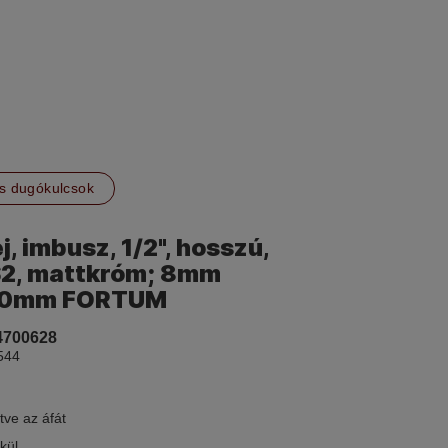
s dugókulcsok
, imbusz, 1/2", hosszú,
2, mattkróm; 8mm
100mm FORTUM
4700628
544
tve az áfát
kül