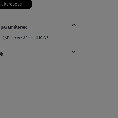
k keresése
 paraméterek
k: 1/4", hossz 39mm, 61CrV5
ők