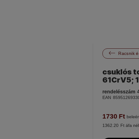

Racsnik é
csuklós t
61CrV5; 
rendelésszám
EAN
8595126933
1730
Ft
beleér
1362.20
Ft áfa nél