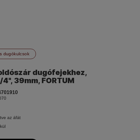
s dugókulcsok
oldószár dugófejekhez,
1/4", 39mm, FORTUM
4701910
070
tve az áfát
kül