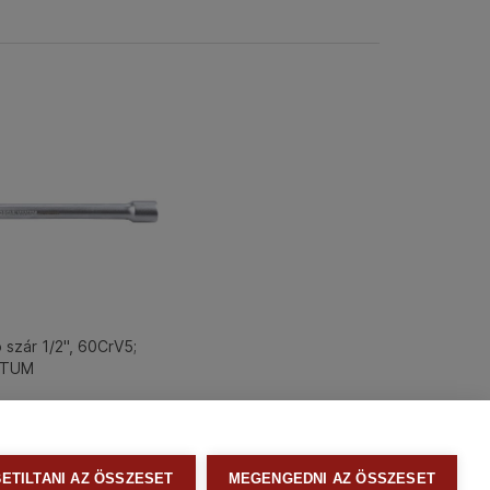
 szár 1/2", 60CrV5;
RTUM
BETILTANI AZ ÖSSZESET
MEGENGEDNI AZ ÖSSZESET