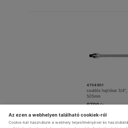
4704901
csuklós hajtókar 3/4"
505mm
8790
Ft
Az ezen a webhelyen található cookiek-ról
Cookie-kat használunk a webhely teljesítményével és használatá