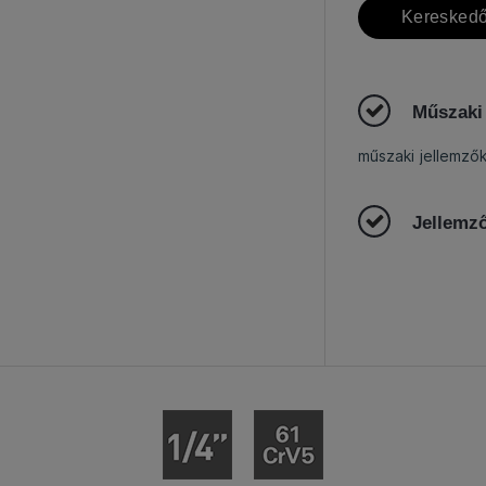
Kereskedő
Műszaki
műszaki jellemző
Jellemz