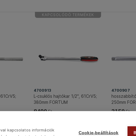
KAPCSOLÓDÓ TERMÉKEK
4700913
4700907
, 61CrV5;
L-csuklós hajtókar 1/2", 61CrV5;
hosszabbító
380mm FORTUM
250mm FO
8490
3150
Ft
Ft
Következő
val kapcsolatos információk
Cookie-beállítások