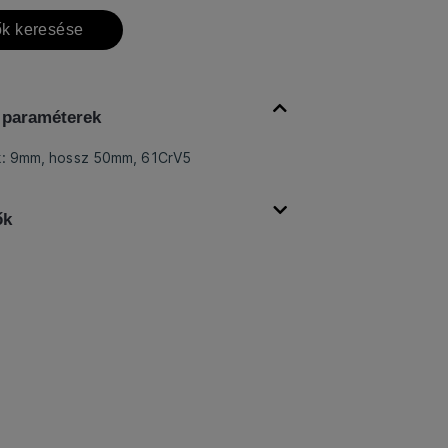
k keresése
 paraméterek
k: 9mm, hossz 50mm, 61CrV5
ők