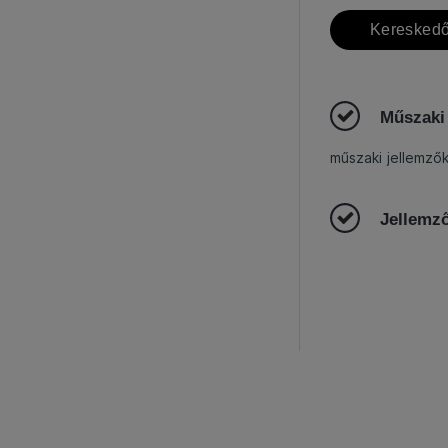
Kereskedő
Műszaki
műszaki jellemző
Jellemz