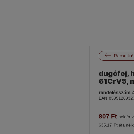

Racsnik é
dugófej, 
61CrV5, 
rendelésszám
EAN
8595126932
807
Ft
beleértv
635.17
Ft áfa nélk