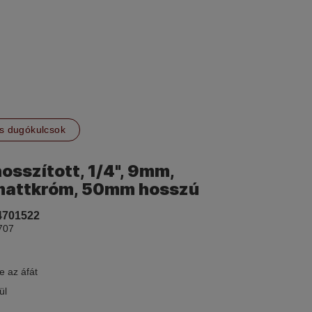
s dugókulcsok
hosszított, 1/4", 9mm,
mattkróm, 50mm hosszú
4701522
707
e az áfát
ül