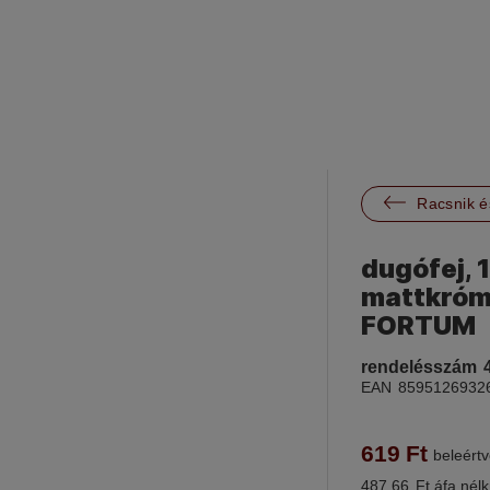

Racsnik é
dugófej, 
mattkróm
FORTUM
rendelésszám
EAN
8595126932
619
Ft
beleértv
487.66
Ft áfa nélk