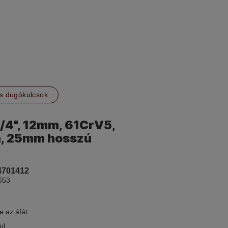
s dugókulcsok
1/4", 12mm, 61CrV5,
, 25mm hosszú
4701412
653
e az áfát
ül