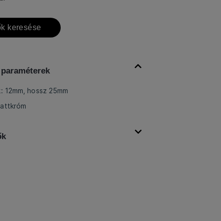
k keresése
 paraméterek
k: 12mm, hossz 25mm
mattkróm
ők