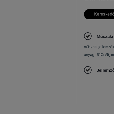
Kereskedő
Műszaki
műszaki jellemző
anyag: 61CrV5, 
Jellemz