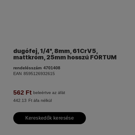
dugófej, 1/4", 8mm, 61CrV5,
mattkróm, 25mm hosszú FORTUM
rendelésszám
4701408
EAN
8595126932615
562
Ft
beleértve az áfát
442.13
Ft áfa nélkül
Kereskedők keresése