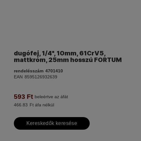
dugófej, 1/4", 10mm, 61CrV5,
mattkróm, 25mm hosszú FORTUM
rendelésszám
4701410
EAN
8595126932639
593
Ft
beleértve az áfát
466.83
Ft áfa nélkül
Kereskedők keresése