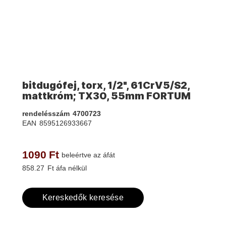
bitdugófej, torx, 1/2", 61CrV5/S2,
mattkróm; TX30, 55mm FORTUM
rendelésszám
4700723
EAN
8595126933667
1090
Ft
beleértve az áfát
858.27
Ft áfa nélkül
Kereskedők keresése