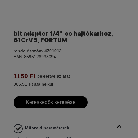
bit adapter 1/4"-os hajtókarhoz,
61CrV5, FORTUM
rendelésszám
4701912
EAN
8595126933094
1150
Ft
beleértve az áfát
905.51
Ft áfa nélkül
Kereskedők keresése
Műszaki paraméterek