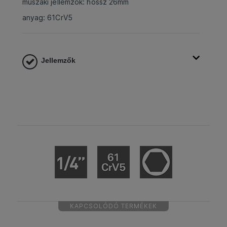
műszaki jellemzők: hossz 26mm
anyag: 61CrV5
Jellemzők
KAPCSOLÓDÓ TERMÉKEK