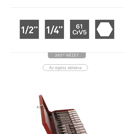
360° NÉZET
Az egész ablakra