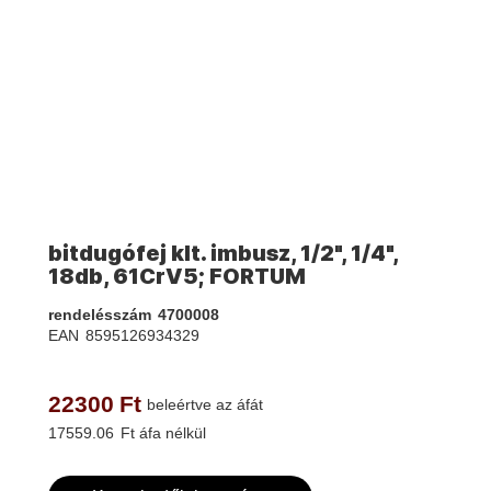
bitdugófej klt. imbusz, 1/2", 1/4",
18db, 61CrV5; FORTUM
rendelésszám
4700008
EAN
8595126934329
22300
Ft
beleértve az áfát
17559.06
Ft áfa nélkül