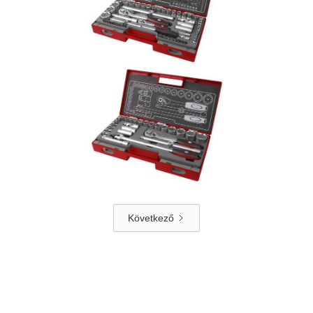
Következő

Racsnik és dugókulcsok