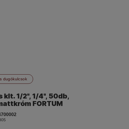
s dugókulcsok
klt. 1/2", 1/4", 50db,
mattkróm FORTUM
4700002
305