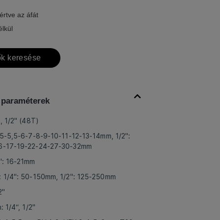
értve az áfát
élkül
k keresése
 paraméterek
), 1/2" (48T)
4-5-5,5-6-7-8-9-10-11-12-13-14mm, 1/2":
16-17-19-22-24-27-30-32mm
2": 16-21mm
: 1/4": 50-150mm, 1/2": 125-250mm
2"
: 1/4“, 1/2"