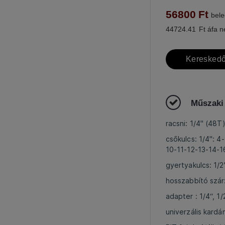
56800
Ft
bele
44724.41
Ft áfa n
Kereskedő
Műszaki
racsni: 1/4" (48T
csőkulcs: 1/4": 
10-11-12-13-14-
gyertyakulcs: 1/
hosszabbító szár
adapter : 1/4“, 1/
univerzális kardán