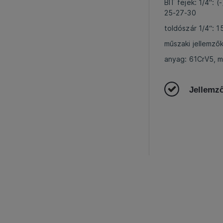
BIT fejek: 1/4": 
25-27-30
toldószár 1/4“: 
műszaki jellemzők:
anyag: 61CrV5, 
Jellemz