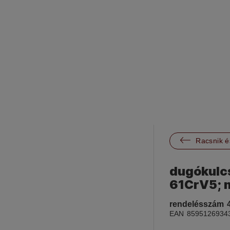

Racsnik é
dugókulcs 
61CrV5; 
rendelésszám
EAN
8595126934