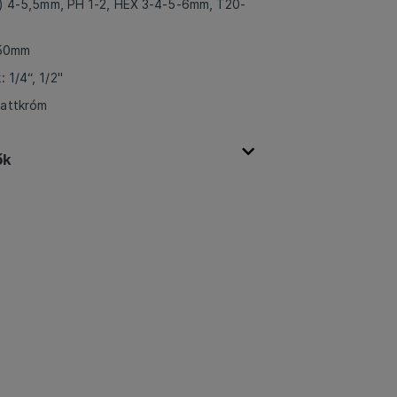
(-) 4-5,5mm, PH 1-2, HEX 3-4-5-6mm, T20-
150mm
 1/4“, 1/2"
mattkróm
ők