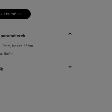
k keresése
 paraméterek
k: 9mm, hossz 25mm
mattkróm
ők