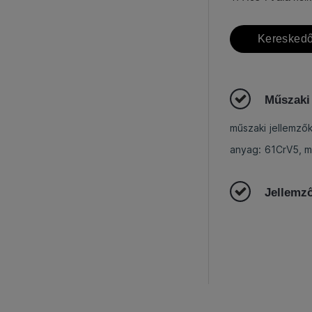
Kereskedő
Műszaki
műszaki jellemző
anyag: 61CrV5, 
Jellemz