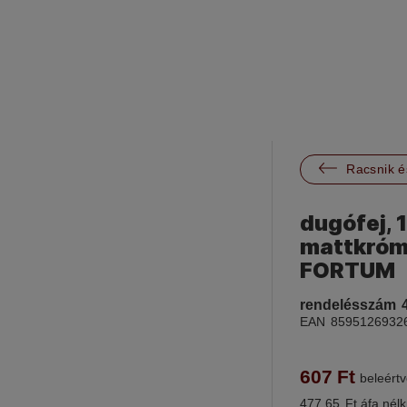

Racsnik é
dugófej, 
mattkróm
FORTUM
rendelésszám
EAN
8595126932
607
Ft
beleértv
477.65
Ft áfa nélk