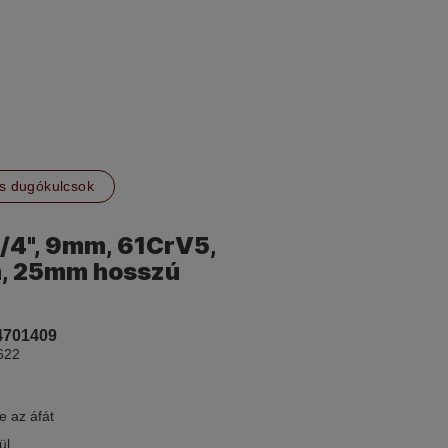
s dugókulcsok
1/4", 9mm, 61CrV5,
, 25mm hosszú
4701409
622
e az áfát
ül