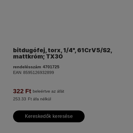
bitdugófej, torx, 1/4", 61CrV5/S2,
mattkróm; TX30
rendelésszám
4701725
EAN
8595126932899
322
Ft
beleértve az áfát
253.33
Ft áfa nélkül
Kereskedők keresése