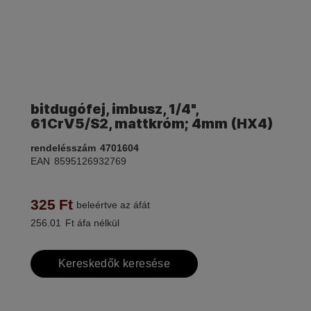
bitdugófej, imbusz, 1/4",
61CrV5/S2, mattkróm; 4mm (HX4)
rendelésszám
4701604
EAN
8595126932769
325
Ft
beleértve az áfát
256.01
Ft áfa nélkül
Kereskedők keresése