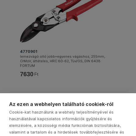
4770901
lemezvágó olló jobb+egyenes vágáshoz, 255mm,
CrMoV, áttételes, HRC 60-62, Tüv/GS, DIN 6438
FORTUM
7630
Ft
Az ezen a webhelyen található cookiek-ról
Cookie-kat használunk a webhely teljesítményével és
használatával kapcsolatos információk gyűjtésére és
elemzésére, a közösségi média funkcióinak biztosítására,
valamint a tartalom és a hirdetések továbbfejlesztésére és