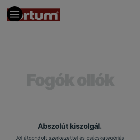
Fogók ollók
Abszolút kiszolgál.
Jól átgondolt szerkezettel és csúcskategóriás