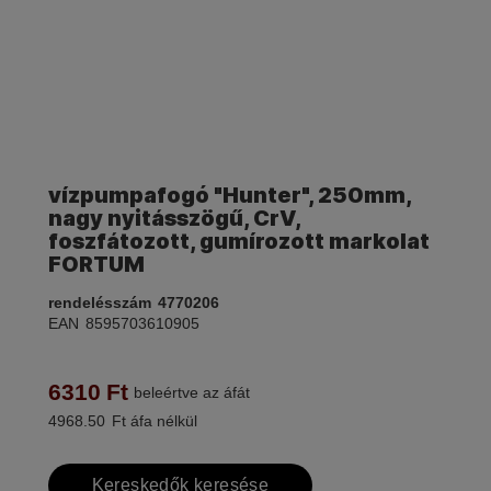
vízpumpafogó "Hunter", 250mm,
nagy nyitásszögű, CrV,
foszfátozott, gumírozott markolat
FORTUM
rendelésszám
4770206
EAN
8595703610905
6310
Ft
beleértve az áfát
4968.50
Ft áfa nélkül
Kereskedők keresése