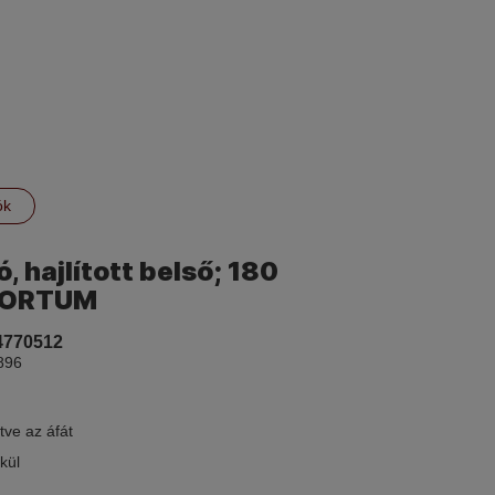
ók
, hajlított belső; 180
FORTUM
4770512
896
tve az áfát
kül