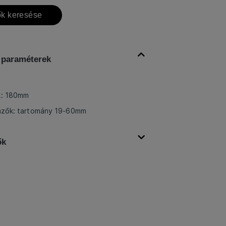
k keresése
 paraméterek
k: 180mm
emzők: tartomány 19-60mm
ők