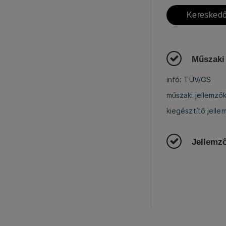
Kereskedő
Műszaki
infó: TÜV/GS
műszaki jellemző
kiegésztítő jell
Jellemz