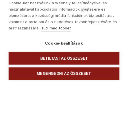
Cookie-kat használunk a webhely teljesítményével és
használatával kapcsolatos információk gyűjtésére és
elemzésére, a közösségi média funkcióinak biztosítására,
valamint a tartalom és a hirdetések továbbfejlesztésére és
testreszabására.
Tudj meg többet
Cookie-beállítások
BETILTANI AZ ÖSSZESET
Következő
MEGENGEDNI AZ ÖSSZESET

Fogók ollók
Copyright © 2022 Madal Bal Kft. •
Kezdőlap
•
Sütik
•
Kapcsolat