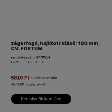
zégerfogó, hajlított külső; 180 mm,
CV. FORTUM
rendelésszám
4770514
EAN
8595126946919
5810
Ft
beleértve az áfát
4574.80
Ft áfa nélkül
Kereskedők keresése