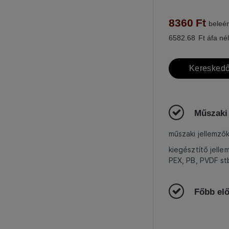
8360
Ft
beleér
6582.68
Ft áfa nél
Kereskedő
Műszaki
műszaki jellemző
kiegésztítő jelle
PEX, PB, PVDF s
Főbb el