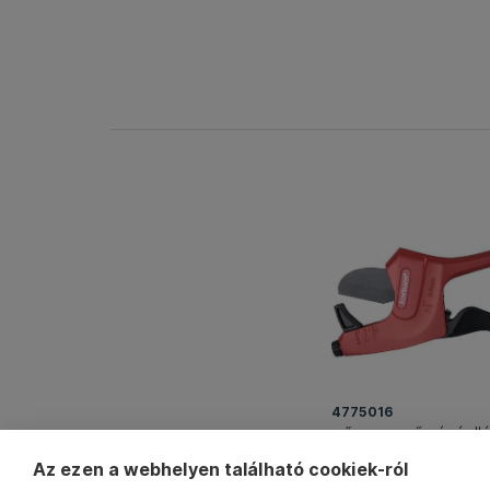
4775016
műanyagcső vágóolló
64mm, KIFUTÓ HELY
Az ezen a webhelyen található cookiek-ról
4775018