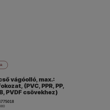
ók
ő vágóolló, max.:
okozat, (PVC, PPR, PP,
PB, PVDF csövekhez)
4775018
080