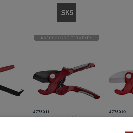
KAPCSOLÓDÓ TERMÉKEK
4775011
4775010
, max.:
műanyagcső vágóolló, max.:
műanyagcső 
ETTE
42mm, (PPR, PP, PE, PEX, PB,
42mm, (PVC,
PVDF csövekhez), ALU test,
PB, PVDF cs