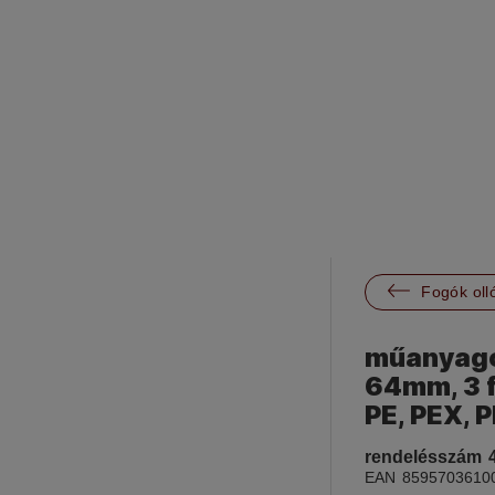

Fogók oll
műanyagcs
64mm, 3 f
PE, PEX, 
rendelésszám
EAN
8595703610