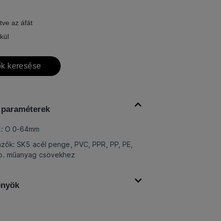
tve az áfát
kül
k keresése
 paraméterek
k: O 0-64mm
mzők: SK5 acél penge, PVC, PPR, PP, PE,
tb. műanyag csövekhez
őnyök