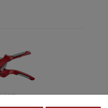
vágóolló, max.:
 PPR, PP, PE, PEX,
övekhez), ALU test,