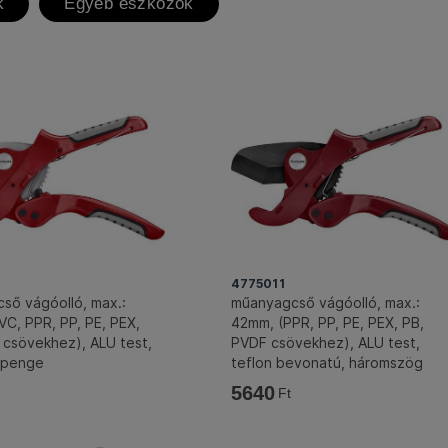
k
Egyéb eszközök
4775011
ső vágóolló, max.:
műanyagcső vágóolló, max.:
C, PPR, PP, PE, PEX,
42mm, (PPR, PP, PE, PEX, PB,
 csövekhez), ALU test,
PVDF csövekhez), ALU test,
 penge
teflon bevonatú, háromszög
penge
5640
Ft