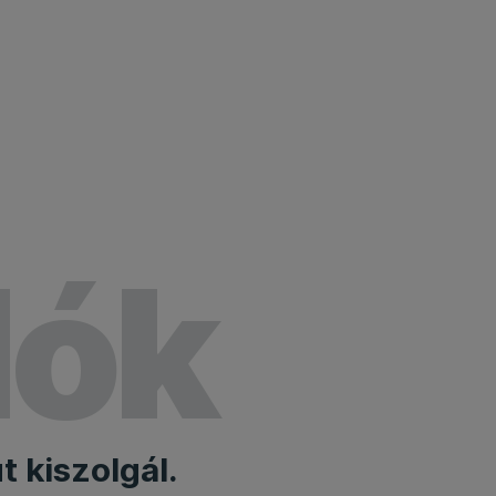
lók
 kiszolgál.