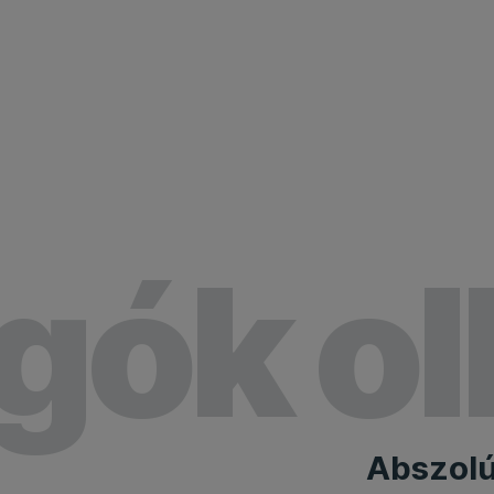
gók ol
Abszolút