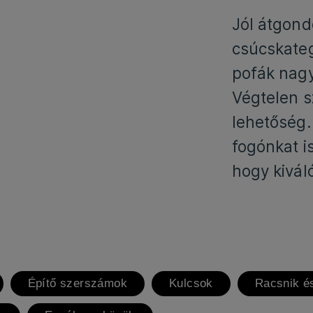
Jól átgond
csúcskate
pofák nag
Végtelen s
lehetőség.
fogónkat i
hogy kivá
Építő szerszámok
Kulcsok
Racsnik é