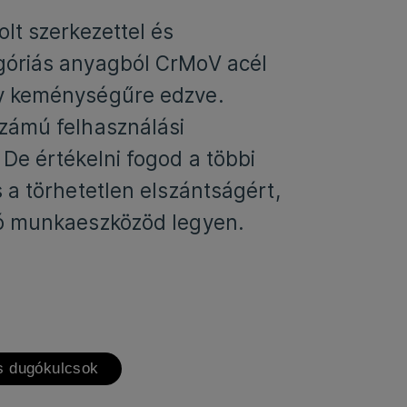
olt szerkezettel és
góriás anyagból CrMoV acél
y keménységűre edzve.
zámú felhasználási
 De értékelni fogod a többi
s a törhetetlen elszántságért,
ló munkaeszközöd legyen.
s dugókulcsok