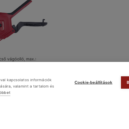
ső vágóolló, max.:
fokozat, (PVC, PPR, PP,
 PB, PVDF csövekhez)
val kapcsolatos információk
Cookie-beállítások
ására, valamint a tartalom és
többet
Copyright © 2022 Madal Bal Kft. •
Kezdőlap
•
Sütik
•
Kapcsolat