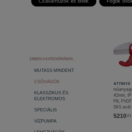
Csavarhúzók és bitek
Fogók olló
EBBEN A KATEGÓRIÁBAN…
MUTASS MINDENT
CSŐVÁGÓK
4775010
műanyagc
KLASSZIKUS ÉS
42mm, (PV
ELEKTROMOS
PB, PVDF
SK5 acél
SPECIÁLIS
5210
Ft
VÍZPUMPA