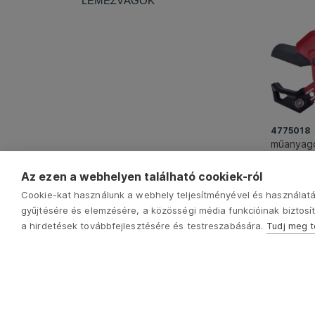
LEMEZVÁGÓK
4775018
műanyagc
64mm, 3 
PE, PEX,
Az ezen a webhelyen található cookiek-ról
8360
Ft
Cookie-kat használunk a webhely teljesítményével és használatá
gyűjtésére és elemzésére, a közösségi média funkcióinak biztosít
a hirdetések továbbfejlesztésére és testreszabására.
Tudj meg 