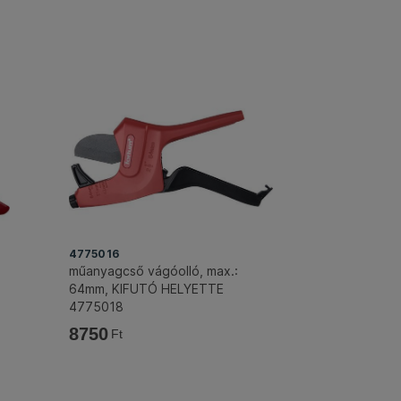
4775016
műanyagcső vágóolló, max.:
64mm, KIFUTÓ HELYETTE
4775018
8750
Ft