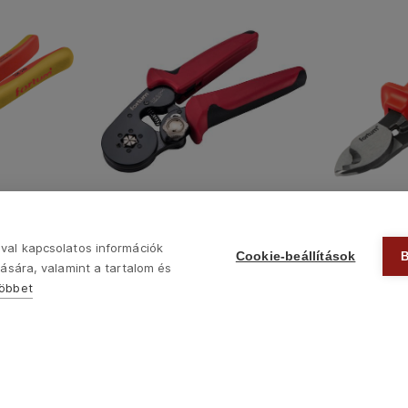
4770421
4770495
m szigetelt
kábelvágó 
érvéghüvely fogó (prés), 0,08-
TUM
VDE 1000V,
10 mm2, 175mm, bliszteren
val kapcsolatos információk
Cookie-beállítások
8760
12090
Ft
Ft
ására, valamint a tartalom és
többet
Következő
Copyright © 2022 Madal Bal Kft. •
Kezdőlap
•
Sütik
•
Kapcsolat