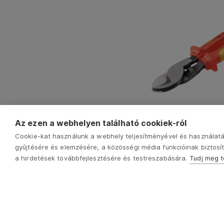
4770425
kábelvágó fogó 240m
Az ezen a webhelyen található cookiek-ról
VDE 1000V, CV FOR
Cookie-kat használunk a webhely teljesítményével és használatá
14170
Ft
gyűjtésére és elemzésére, a közösségi média funkcióinak biztosít
a hirdetések továbbfejlesztésére és testreszabására.
Tudj meg 