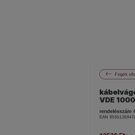

Fogók oll
kábelvág
VDE 1000
rendelésszám
EAN
8595126947