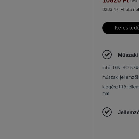
10520
Ft
bele
8283.47
Ft áfa nél
Kereskedő
Műszaki
infó: DIN ISO 57
műszaki jellemző
kiegésztítő jelle
mm
Jellemz