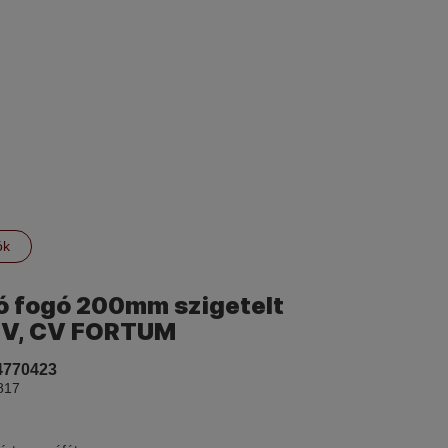
ók
ó fogó 200mm szigetelt
V, CV FORTUM
4770423
817