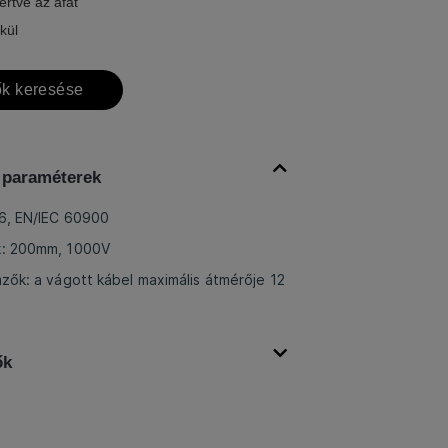
értve az áfát
kül
k keresése
 paraméterek
46, EN/IEC 60900
k: 200mm, 1000V
mzők: a vágott kábel maximális átmérője 12
ők