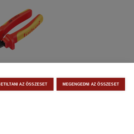
fogó 160mm szigetelt
 CV; FORTUM
BETILTANI AZ ÖSSZESET
MEGENGEDNI AZ ÖSSZESET