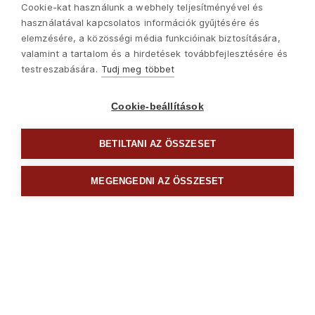
Cookie-kat használunk a webhely teljesítményével és
használatával kapcsolatos információk gyűjtésére és
elemzésére, a közösségi média funkcióinak biztosítására,
valamint a tartalom és a hirdetések továbbfejlesztésére és
testreszabására.
Tudj meg többet
Cookie-beállítások
BETILTANI AZ ÖSSZESET
Következő
MEGENGEDNI AZ ÖSSZESET

Fogók ollók
Copyright © 2022 Madal Bal Kft. •
Kezdőlap
•
Sütik
•
Kapcsolat