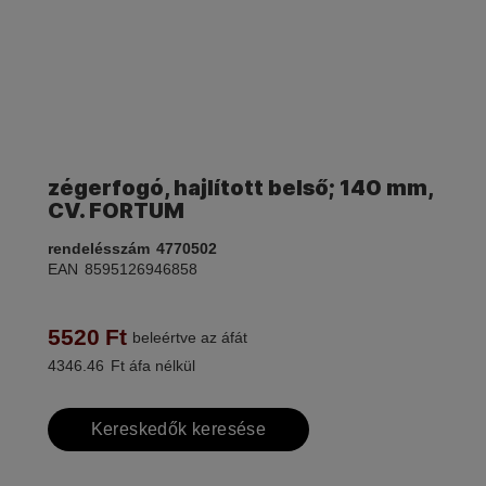
zégerfogó, hajlított belső; 140 mm,
CV. FORTUM
rendelésszám
4770502
EAN
8595126946858
5520
Ft
beleértve az áfát
4346.46
Ft áfa nélkül
Kereskedők keresése