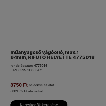
műanyagcső vágóolló, max.:
64mm, KIFUTÓ HELYETTE 4775018
rendelésszám
4775016
EAN
8595703603471
8750
Ft
beleértve az áfát
6889.76
Ft áfa nélkül
Kereskedők keresése