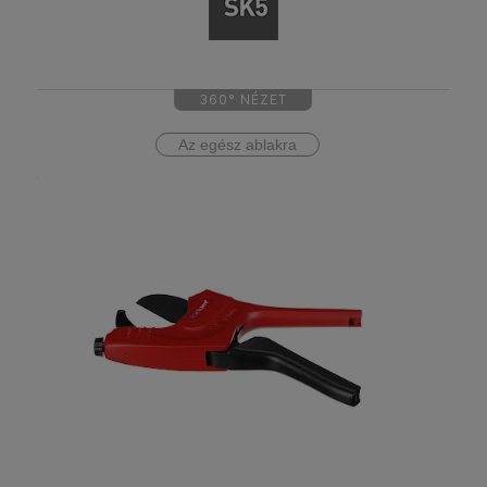
360° NÉZET
Az egész ablakra