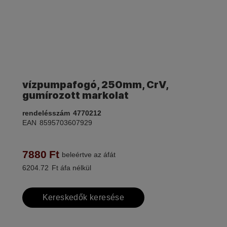
vízpumpafogó, 250mm, CrV,
gumírozott markolat
rendelésszám
4770212
EAN
8595703607929
7880
Ft
beleértve az áfát
6204.72
Ft áfa nélkül
Kereskedők keresése