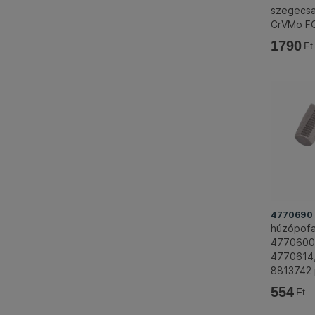
szegecsa
CrVMo 
1790
Ft
4770690
húzópofa 
4770600,
4770614,
8813742
CrVMo, 
554
Ft