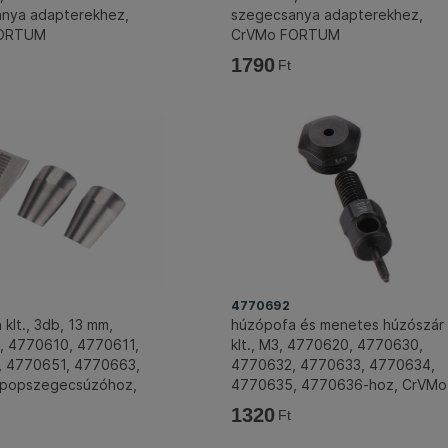
nya adapterekhez,
szegecsanya adapterekhez,
FORTUM
CrVMo FORTUM
1790
Ft
4770692
klt., 3db, 13 mm,
húzópofa és menetes húzószár
 4770610, 4770611,
klt., M3, 4770620, 4770630,
 4770651, 4770663,
4770632, 4770633, 4770634,
 popszegecsúzóhoz,
4770635, 4770636-hoz, CrVMo
FORTUM
FORTUM
1320
Ft