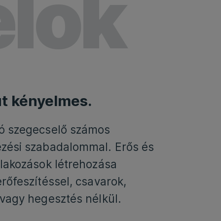
lők
t kényelmes.
ló szegecselő számos
zési szabadalommal. Erős és
tlakozások létrehozása
erőfeszítéssel, csavarok,
 vagy hegesztés nélkül.