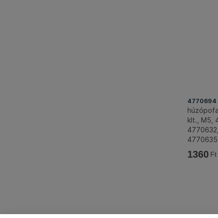
4770694
húzópofa
klt., M5
4770632,
4770635
FORTUM
1360
Ft