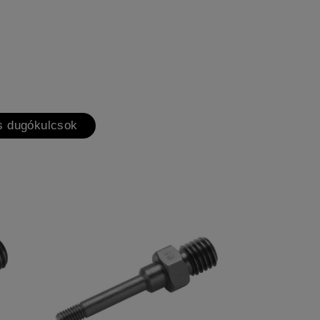
s dugókulcsok