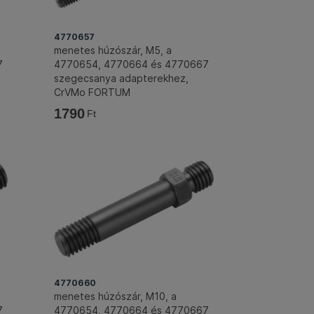
4770657
menetes húzószár, M5, a
7
4770654, 4770664 és 4770667
szegecsanya adapterekhez,
CrVMo FORTUM
1790
Ft
4770660
menetes húzószár, M10, a
7
4770654, 4770664 és 4770667