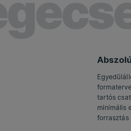
egecse
Abszolú
Egyedülál
formaterve
tartós csa
minimális 
forrasztás