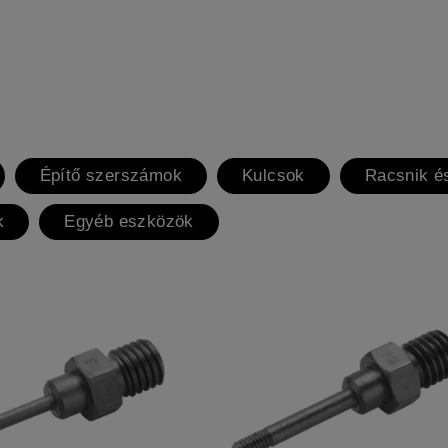
Építő szerszámok
Kulcsok
Racsnik é
k
Egyéb eszközök