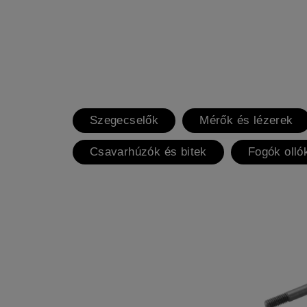
Szegecselők
Mérők és lézerek
Csavarhúzók és bitek
Fogók olló