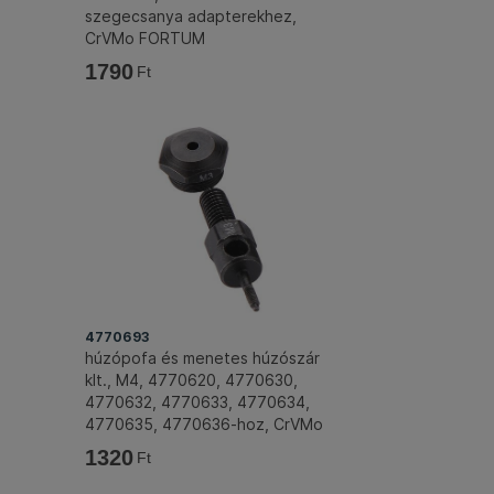
szegecsanya adapterekhez,
CrVMo FORTUM
1790
Ft
4770693
húzópofa és menetes húzószár
klt., M4, 4770620, 4770630,
4770632, 4770633, 4770634,
4770635, 4770636-hoz, CrVMo
FORTUM
1320
Ft