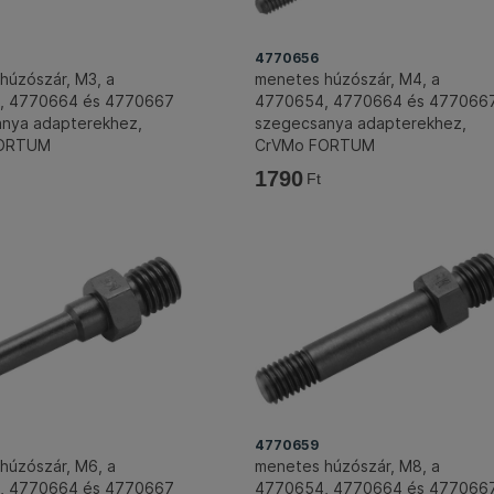
4770656
húzószár, M3, a
menetes húzószár, M4, a
, 4770664 és 4770667
4770654, 4770664 és 477066
nya adapterekhez,
szegecsanya adapterekhez,
FORTUM
CrVMo FORTUM
1790
Ft
4770659
húzószár, M6, a
menetes húzószár, M8, a
, 4770664 és 4770667
4770654, 4770664 és 477066