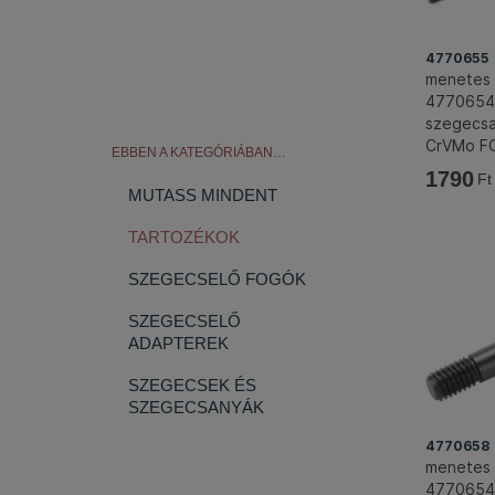
4770655
menetes 
4770654
szegecsa
CrVMo 
EBBEN A KATEGÓRIÁBAN…
1790
Ft
MUTASS MINDENT
TARTOZÉKOK
SZEGECSELŐ FOGÓK
SZEGECSELŐ
ADAPTEREK
SZEGECSEK ÉS
SZEGECSANYÁK
4770658
menetes 
4770654