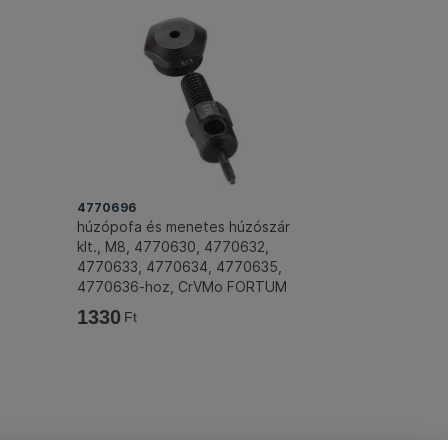
4770696
húzópofa és menetes húzószár
klt., M8, 4770630, 4770632,
4770633, 4770634, 4770635,
4770636-hoz, CrVMo FORTUM
1330
Ft