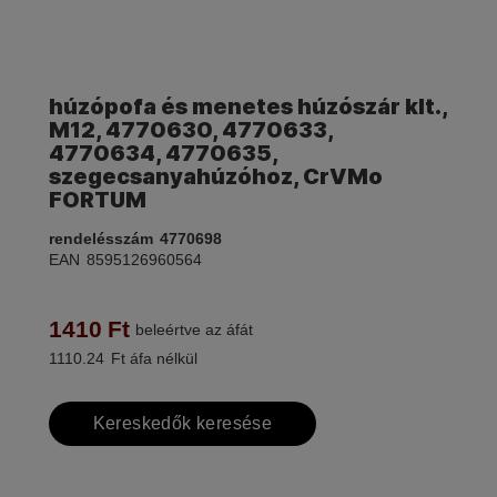
húzópofa és menetes húzószár klt.,
M12, 4770630, 4770633,
4770634, 4770635,
szegecsanyahúzóhoz, CrVMo
FORTUM
rendelésszám
4770698
EAN
8595126960564
1410
Ft
beleértve az áfát
1110.24
Ft áfa nélkül
Kereskedők keresése