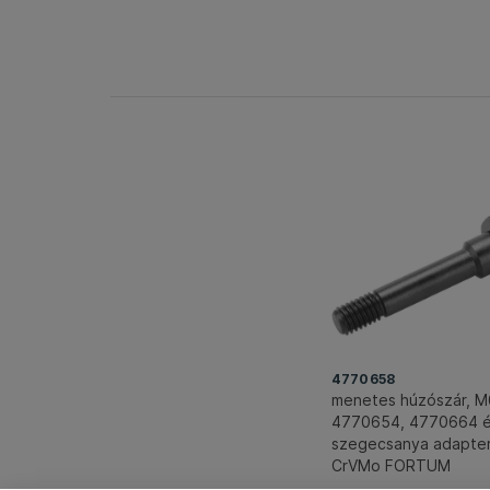
4770658
menetes húzószár, M
4770654, 4770664 
szegecsanya adapte
CrVMo FORTUM