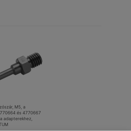
ószár, M5, a
4770664 és 4770667
a adapterekhez,
RTUM