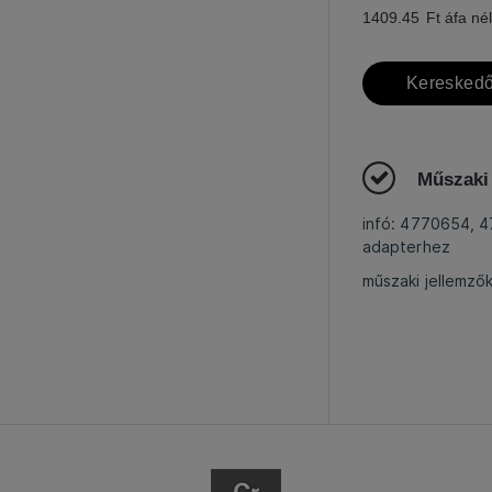
1409.45
Ft áfa nél
Kereskedő
Műszaki
infó: 4770654, 
adapterhez
műszaki jellemző