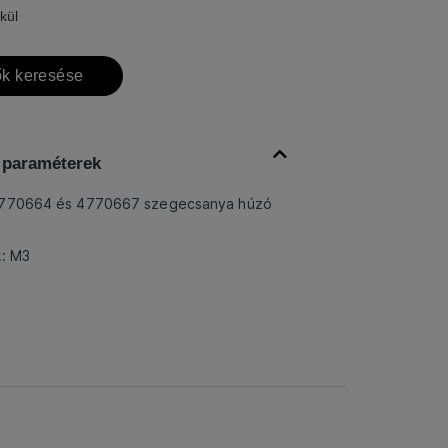
kül
k keresése
 paraméterek
4770664 és 4770667 szegecsanya húzó
k: M3