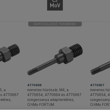
KAPCSOLÓDÓ TERMÉKEK
4770656
4770657
6, a
menetes húzószár, M4, a
menetes húz
és 4770667
4770654, 4770664 és 4770667
4770654, 
rekhez,
szegecsanya adapterekhez,
szegecsany
CrVMo FORTUM
CrVMo FO