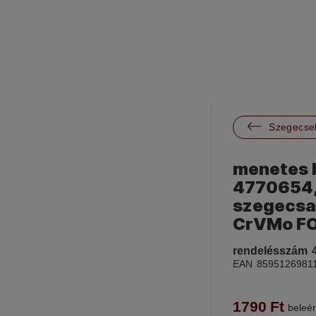

Szegecse
menetes h
4770654,
szegecsa
CrVMo F
rendelésszám
EAN
8595126981
1790
Ft
beleér