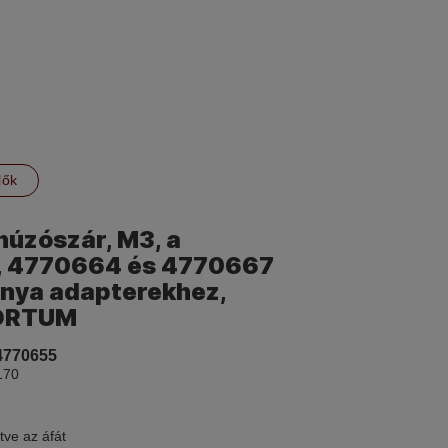
lők
úzószár, M3, a
 4770664 és 4770667
nya adapterekhez,
ORTUM
4770655
170
tve az áfát