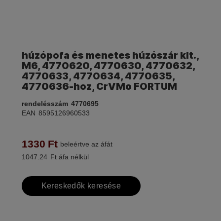
húzópofa és menetes húzószár klt.,
M6, 4770620, 4770630, 4770632,
4770633, 4770634, 4770635,
4770636-hoz, CrVMo FORTUM
rendelésszám
4770695
EAN
8595126960533
1330
Ft
beleértve az áfát
1047.24
Ft áfa nélkül
Kereskedők keresése