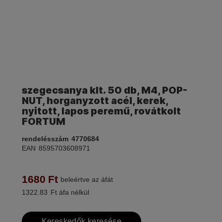
szegecsanya klt. 50 db, M4, POP-
NUT, horganyzott acél, kerek,
nyitott, lapos peremű, rovátkolt
FORTUM
rendelésszám
4770684
EAN
8595703608971
1680
Ft
beleértve az áfát
1322.83
Ft áfa nélkül
Kereskedők keresése