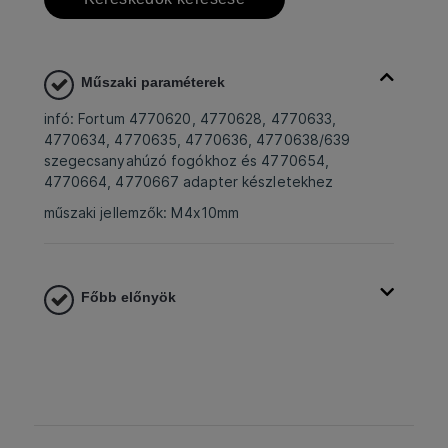
Műszaki paraméterek
infó: Fortum 4770620, 4770628, 4770633,
4770634, 4770635, 4770636, 4770638/639
szegecsanyahúzó fogókhoz és 4770654,
4770664, 4770667 adapter készletekhez
műszaki jellemzők: M4x10mm
Főbb előnyök