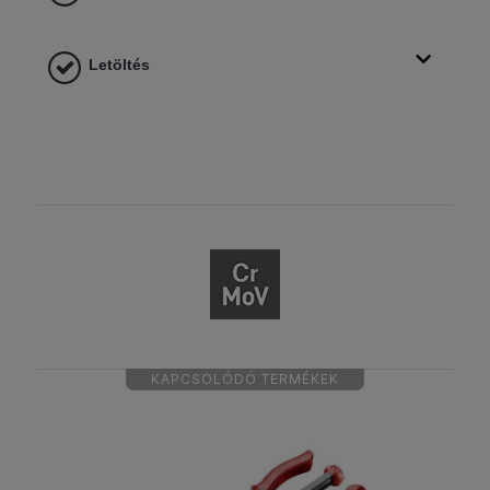
Letöltés
KAPCSOLÓDÓ TERMÉKEK