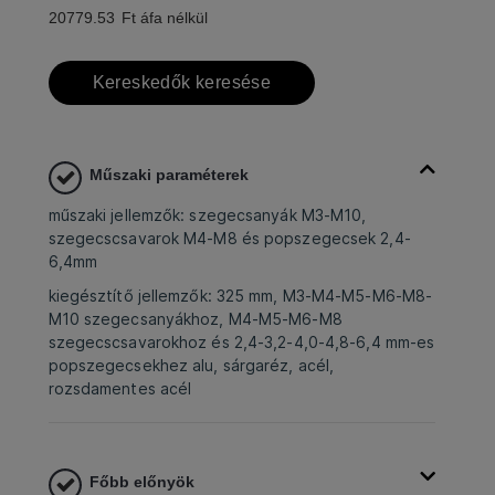
20779.53
Ft áfa nélkül
Kereskedők keresése
Műszaki paraméterek
műszaki jellemzők: szegecsanyák M3-M10,
szegecscsavarok M4-M8 és popszegecsek 2,4-
6,4mm
kiegésztítő jellemzők: 325 mm, M3-M4-M5-M6-M8-
M10 szegecsanyákhoz, M4-M5-M6-M8
szegecscsavarokhoz és 2,4-3,2-4,0-4,8-6,4 mm-es
popszegecsekhez alu, sárgaréz, acél,
rozsdamentes acél
Főbb előnyök