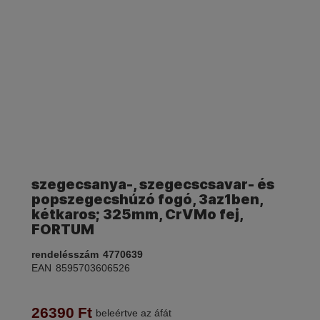
szegecsanya-, szegecscsavar- és
popszegecshúzó fogó, 3az1ben,
kétkaros; 325mm, CrVMo fej,
FORTUM
rendelésszám
4770639
EAN
8595703606526
26390
Ft
beleértve az áfát