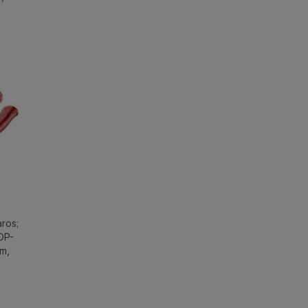
ros;
OP-
m,