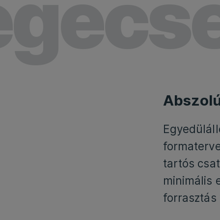
egecse
Abszolú
Egyedülál
formaterve
tartós csa
minimális 
forrasztás