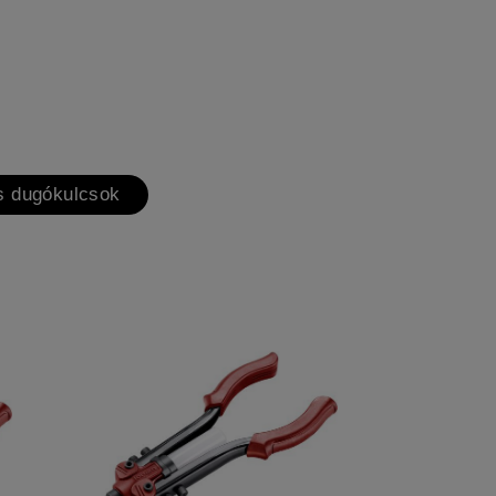
s dugókulcsok