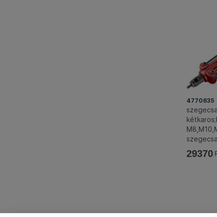
4770635
szegecsa
kétkaros
M8,M10,
szegecsa
390mm, 
29370