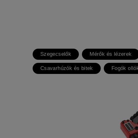
Szegecselők
Mérők és lézerek
Csavarhúzók és bitek
Fogók olló