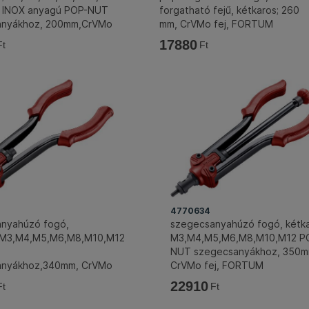
l, INOX anyagú POP-NUT
forgatható fejű, kétkaros; 260
anyákhoz, 200mm,CrVMo
mm, CrVMo fej, FORTUM
TUM
17880
Ft
Ft
4770634
szegecsanyahúzó fogó, kétka
nyahúzó fogó,
M3,M4,M5,M6,M8,M10,M12 P
;M3,M4,M5,M6,M8,M10,M12
NUT szegecsanyákhoz, 350m
T
CrVMo fej, FORTUM
anyákhoz,340mm, CrVMo
TUM
22910
Ft
Ft