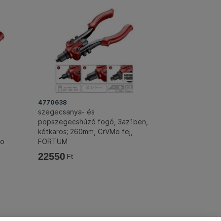
4770638
szegecsanya- és
popszegecshúzó fogó, 3az1ben,
kétkaros; 260mm, CrVMo fej,
Mo
FORTUM
22550
Ft