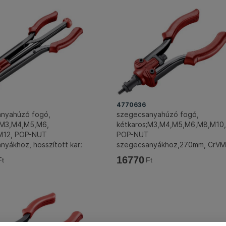
4770636
nyahúzó fogó,
szegecsanyahúzó fogó,
;M3,M4,M5,M6,
kétkaros;M3,M4,M5,M6,M8,M10,
M12, POP-NUT
POP-NUT
nyákhoz, hosszított kar:
szegecsanyákhoz,270mm, CrV
CrVMo fej FORTUM
fej, FORTUM
16770
Ft
Ft