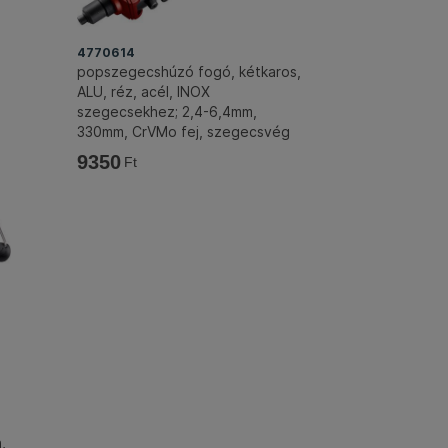
4770614
popszegecshúzó fogó, kétkaros,
ALU, réz, acél, INOX
szegecsekhez; 2,4-6,4mm,
330mm, CrVMo fej, szegecsvég
gyűjtő
9350
Ft
,