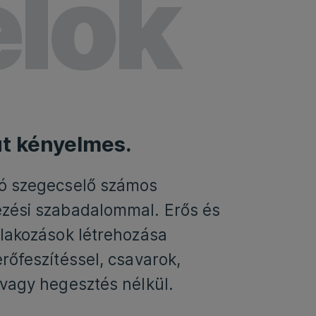
lők
t kényelmes.
ló szegecselő számos
zési szabadalommal. Erős és
tlakozások létrehozása
erőfeszítéssel, csavarok,
 vagy hegesztés nélkül.