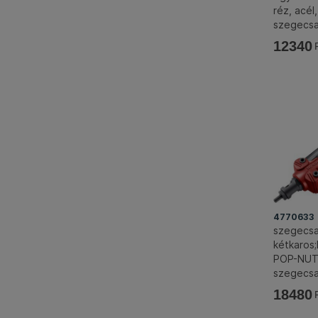
réz, acé
szegecs
fej FOR
12340
4770633
szegecsa
kétkaros
POP-NU
szegecs
fej, FOR
18480