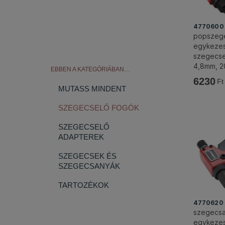
4770600
popszeg
egykezes,
szegecse
4,8mm, 2
EBBEN A KATEGÓRIÁBAN…
FORTUM
6230
Ft
MUTASS MINDENT
SZEGECSELŐ FOGÓK
SZEGECSELŐ
ADAPTEREK
SZEGECSEK ÉS
SZEGECSANYÁK
TARTOZÉKOK
4770620
szegecsa
egykezes