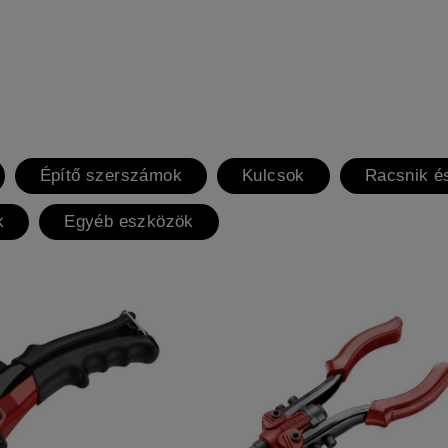
Építő szerszámok
Kulcsok
Racsnik é
k
Egyéb eszközök