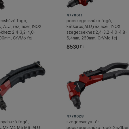
4770611
ecshúzó fogó,
popszegecshúzó fogó,
 ALU, réz, acél, INOX
kétkaros,ALU,réz,acél, INOX
khez; 2,4-3,2-4,0-
szegecsekhez;2,4-3,2-4,0-4,8-
00mm, CrVMo fej
6,4mm, 260mm, CrVMo fej
8530
Ft
4770628
nyahúzó fogó,
szegecsanya- és
; M3,M4,M5,M6, ALU,
popszegecshúzó fogó, 2az1ben