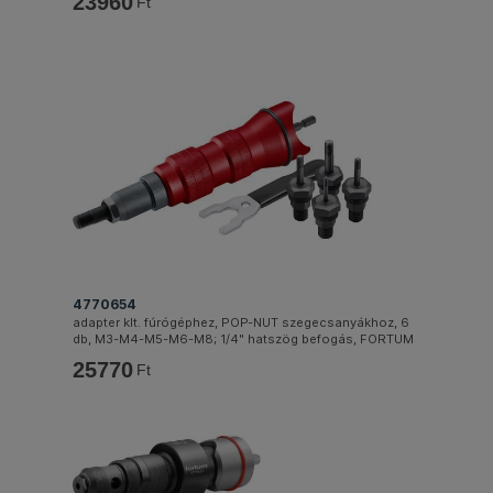
23960
Ft
4770654
adapter klt. fúrógéphez, POP-NUT szegecsanyákhoz, 6
db, M3-M4-M5-M6-M8; 1/4" hatszög befogás, FORTUM
25770
Ft