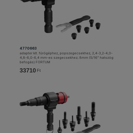
4770663
adapter klt. fúrógéphez, popszegecsekhez, 2,4-3,2-4,0-
4,8-6,0-6,4 mm-es szegecsekhez; 8mm (5/16" hatszög
befogás) FORTUM
33710
Ft