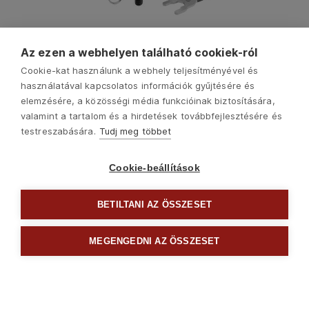
4770664
Az ezen a webhelyen található cookiek-ról
adapter klt. fúrógéphez, POP-NUT szegecsanyákhoz, 6
db, M3-M4-M5-M6-M8-M10-M12; 8 mm (5/16") hatszög
Cookie-kat használunk a webhely teljesítményével és
befogás, FORTUM
használatával kapcsolatos információk gyűjtésére és
38010
Ft
elemzésére, a közösségi média funkcióinak biztosítására,
valamint a tartalom és a hirdetések továbbfejlesztésére és
testreszabására.
Tudj meg többet
Cookie-beállítások
BETILTANI AZ ÖSSZESET
MEGENGEDNI AZ ÖSSZESET
4770667
adapter klt. fúrógéphez, 2 az 1-ben, popszegecsekhez
és POP-NUT szegecsanyákhoz, 15 db, FORTUM