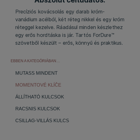
Precíziós kovácsolás egy darab króm-
vanádium acélból, két réteg nikkel és egy króm
réteggel kezelve. Ráadásul minden készlethez
egy erős hordtáska is jár. Tartós ForDure™
szövetből készült – erős, könnyű és praktikus.
EBBEN A KATEGÓRIÁBAN…
MUTASS MINDENT
MOMENTOVÉ KLÍČE
ÁLLÍTHATÓ KULCSOK
RACSNIS KULCSOK
CSILLAG-VILLÁS KULCS