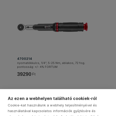
4700214
nyomatékkulcs, 1/4", 5-25 Nm, ablakos, 72 fog;
pontosság: +/- 4% FORTUM
39290
Ft
Az ezen a webhelyen található cookiek-ról
Cookie-kat használunk a webhely teljesítményével és
használatával kapcsolatos információk gyűjtésére és