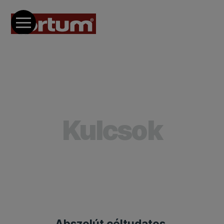
Kulcsok
Abszolút céltudatos.