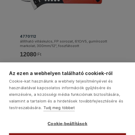
4770112
állítható villáskulcs, FP sorozat, 61CrV5, gumírozott
markolat; 300mm/12", foszfátozott
12080
Ft
Az ezen a webhelyen található cookiek-ról
Cookie-kat használunk a webhely teljesítményével és
használatával kapcsolatos információk gyűjtésére és
elemzésére, a közösségi média funkcióinak biztosítására,
valamint a tartalom és a hirdetések továbbfejlesztésére és
testreszabására.
Tudj meg többet
Cookie-beállítások