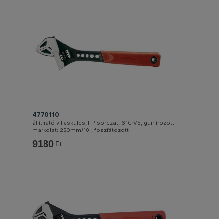
4770110
állítható villáskulcs, FP sorozat, 61CrV5, gumírozott
markolat; 250mm/10", foszfátozott
9180
Ft