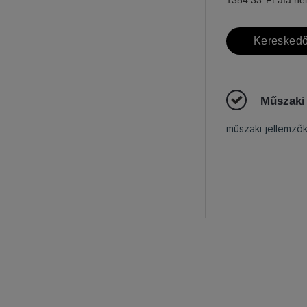
Kereskedő
Műszaki
műszaki jellemző