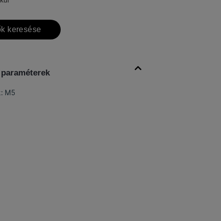
k keresése
 paraméterek
k: M5