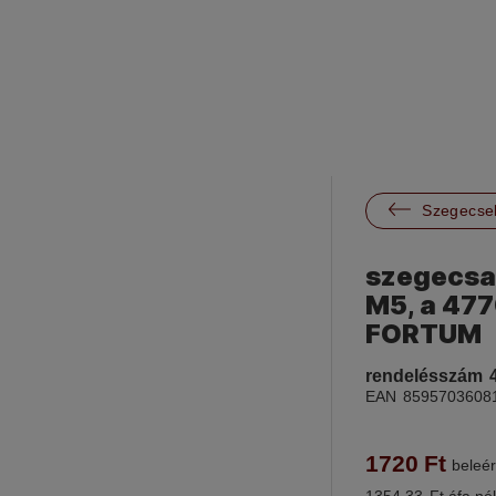

Szegecse
szegecsa
M5, a 47
FORTUM
rendelésszám
EAN
8595703608
1720
Ft
beleér
1354.33
Ft áfa nél