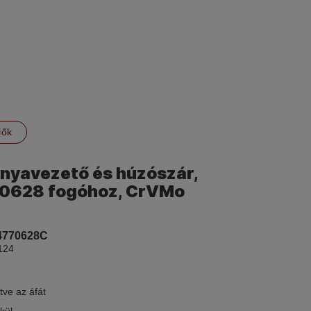
lők
nyavezető és húzószár,
70628 fogóhoz, CrVMo
4770628C
124
tve az áfát
kül