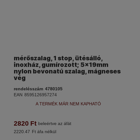
mérőszalag, 1 stop, ütésálló,
inoxház, gumírozott; 5×19mm
nylon bevonatú szalag, mágneses
vég
rendelésszám
4780105
EAN
8595126957274
A TERMÉK MÁR NEM KAPHATÓ
2820
Ft
beleértve az áfát
2220.47
Ft áfa nélkül