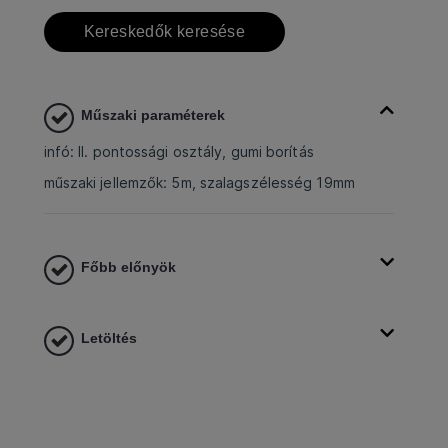
Kereskedők keresése
Műszaki paraméterek
infó: II. pontossági osztály, gumi borítás
műszaki jellemzők: 5m, szalagszélesség 19mm
Főbb előnyök
Letöltés